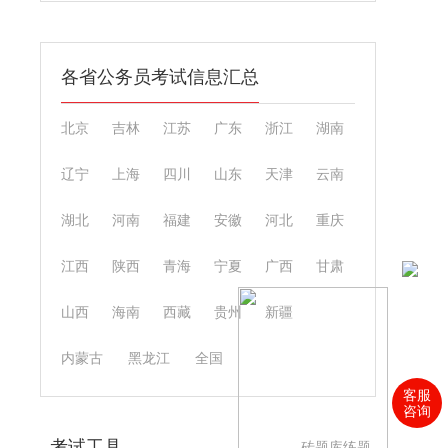
各省公务员考试信息汇总
北京
吉林
江苏
广东
浙江
湖南
辽宁
上海
四川
山东
天津
云南
湖北
河南
福建
安徽
河北
重庆
江西
陕西
青海
宁夏
广西
甘肃
山西
海南
西藏
贵州
新疆
内蒙古
黑龙江
全国
客服
咨询
考试工具
砖题库练题