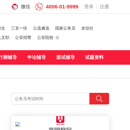
4006-01-9999
微信
登录
|
注册
卫生
三支一扶
公选遴选
国家公务员
农信社
队文职
公安招警
公安院校
行测辅导
申论辅导
面试辅导
试题资料