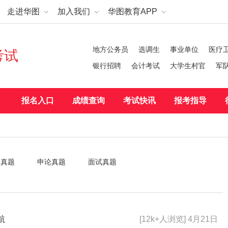
走进华图
加入我们
华图教育APP
地方公务员
选调生
事业单位
医疗
考试
银行招聘
会计考试
大学生村官
军
报名入口
成绩查询
考试快讯
报考指导
测真题
申论真题
面试真题
航
[12k+人浏览] 4月21日