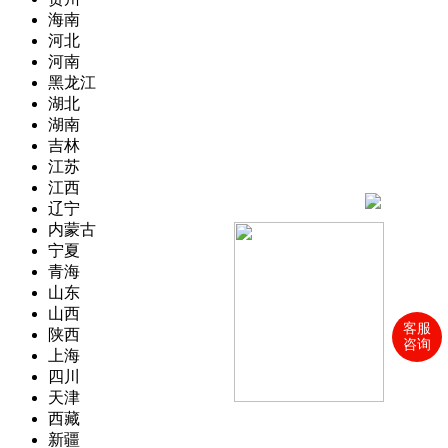
海南
河北
河南
黑龙江
湖北
湖南
吉林
江苏
江西
辽宁
内蒙古
宁夏
青海
山东
山西
客服
陕西
咨询
上海
四川
天津
西藏
新疆