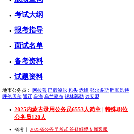
考试大纲
报考指导
面试名单
备考资料
试题资料
地市公务员：
阿拉善
巴彦淖尔
包头
赤峰
鄂尔多斯
呼和浩特
呼伦贝尔
通辽
乌海
乌兰察布
锡林郭勒
兴安盟
2025内蒙古录用公务员6553人简章
|
特殊职位
公务员120人
省考｜
2025省公务员考试 答疑解惑专属客服