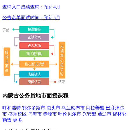
查询入口
成绩查询：预计4月
公告名单
面试时间：预计5月
内蒙古公务员地市面授课程
呼和浩特
鄂尔多斯市
包头市
乌兰察布市
阿拉善盟
巴彦淖尔
市
盛乐校区
乌海市
赤峰市
呼伦贝尔市
兴安盟
通辽市
锡林郭
勒盟
更多