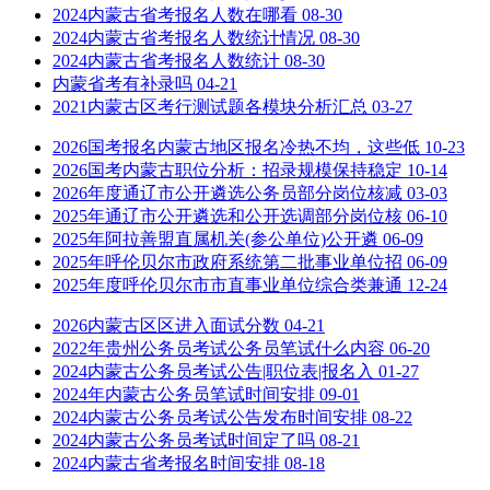
2024内蒙古省考报名人数在哪看
08-30
2024内蒙古省考报名人数统计情况
08-30
2024内蒙古省考报名人数统计
08-30
内蒙省考有补录吗
04-21
2021内蒙古区考行测试题各模块分析汇总
03-27
2026国考报名内蒙古地区报名冷热不均，这些低
10-23
2026国考内蒙古职位分析：招录规模保持稳定
10-14
2026年度通辽市公开遴选公务员部分岗位核减
03-03
2025年通辽市公开遴选和公开选调部分岗位核
06-10
2025年阿拉善盟直属机关(参公单位)公开遴
06-09
2025年呼伦贝尔市政府系统第二批事业单位招
06-09
2025年度呼伦贝尔市市直事业单位综合类兼通
12-24
2026内蒙古区区进入面试分数
04-21
2022年贵州公务员考试公务员笔试什么内容
06-20
2024内蒙古公务员考试公告|职位表|报名入
01-27
2024年内蒙古公务员笔试时间安排
09-01
2024内蒙古公务员考试公告发布时间安排
08-22
2024内蒙古公务员考试时间定了吗
08-21
2024内蒙古省考报名时间安排
08-18