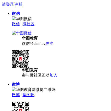
请登录
|
注册
微信
微信
|
微社区
华图教育
微信号:huatuv
关注
华图教育
参与微社区互动
加入
微博
微博
|
华图吧