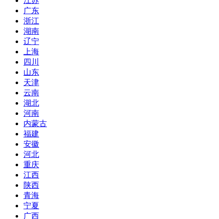
江苏
广东
浙江
湖南
辽宁
上海
四川
山东
天津
云南
湖北
河南
内蒙古
福建
安徽
河北
重庆
江西
陕西
青海
宁夏
广西