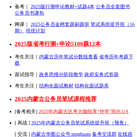
备考｜
2025版行测申论教材+试题4本
公务员全套图书
公务员书课包
网课｜
2025公务员金榜套题刷题班
笔试系统提升班（16
期）
培优计划
2025版省考行测+申论5100题12本
考生关注｜
内蒙古历年笔试分数线查看
省考历年考题下
载
面试指导｜
政务思维
分阶段教学
政府实务式答题
考生关注｜
结构化面试教材
结构化面试题库
2025内蒙古公务员笔试课程推荐
[备考相关]
2025年内蒙古区考大咖悦享“伴学”班PLUS
[ 再战 ]
2025年内蒙古公务员笔试系统提升班（预售）
[ 交流 ]
内蒙古华图公众号:nmghuatu
备考交流群
在线咨