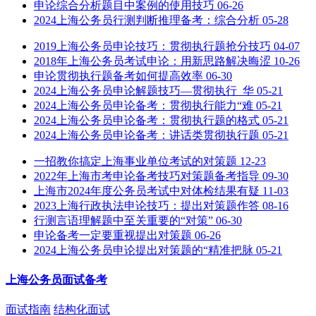
申论综合分析题目中案例的使用技巧
06-26
2024上海公务员行测判断推理备考：综合分析
05-28
2019上海公务员申论技巧：贯彻执行题抢分技巧
04-07
2018年上海公务员考试申论：用新思路解决晦涩
10-26
申论贯彻执行题备考如何提高效率
06-30
2024上海公务员申论解题技巧—贯彻执行_华
05-21
2024上海公务员申论备考：贯彻执行能力“难
05-21
2024上海公务员申论备考：贯彻执行题的格式
05-21
2024上海公务员申论备考：讲话类贯彻执行题
05-21
一招教你搞定上海事业单位考试的对策题
12-23
2022年上海市考申论备考技巧对策题备考指导
09-30
上海市2024年度公务员考试中对体检结果有疑
11-03
2023上海行政执法申论技巧：提出对策题作答
08-16
行测言语理解题中至关重要的“对策”
06-30
申论备考一定要重视提出对策题
06-26
2024上海公务员申论提出对策题的“精准把脉
05-21
上海公务员面试备考
面试指南
结构化面试