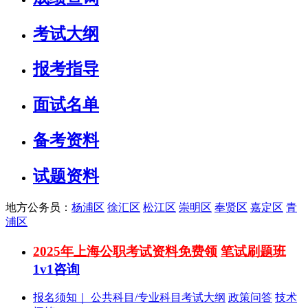
考试大纲
报考指导
面试名单
备考资料
试题资料
地方公务员：
杨浦区
徐汇区
松江区
崇明区
奉贤区
嘉定区
青
浦区
2025年上海公职考试资料免费领
笔试刷题班
1v1咨询
报名须知｜
公共科目/专业科目考试大纲
政策问答
技术