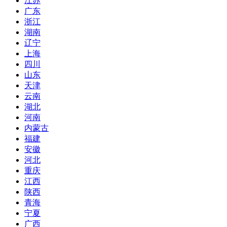
江苏
广东
浙江
湖南
辽宁
上海
四川
山东
天津
云南
湖北
河南
内蒙古
福建
安徽
河北
重庆
江西
陕西
青海
宁夏
广西