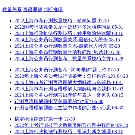
数量关系
言语理解
判断推理
2022上海市考行测数量技巧：植树问题
07-10
2022国考行测数量关系干货技巧多次相遇问题
05-31
2023上海行政执法行测技巧：妙用整除快速蒙
08-16
2024上海公务员行测数量关系-最值代入秒杀
08-15
2024上海公务员行测数量关系-最值代入秒杀
05-28
2024上海公务员行测数量之函数问题“秒杀计
05-28
2024上海公务员行测备考：数量关系技巧之方
05-28
2020上海公务员行测备考:“词句理解”题，你
07-30
2020年上海公务员考试行测备考：怎样迅速找准
04-23
2026上海市考行测言语理解大纲解读与命题趋
10-31
2025上海市考行测言语理解大纲解读与命题趋
11-02
2024上海公务员行测言语理解与表达：常见失
08-15
行测言语理解题中至关重要的“对策”
06-30
行测言语理解题隐性主旨中作者的那些小心思
06-30
搞定概括题走好第一步
12-30
2022年上考行测技巧之数量类图形推理中数面的
09-30
2023上海行政执法行测技巧：常识判断之地理
08-16