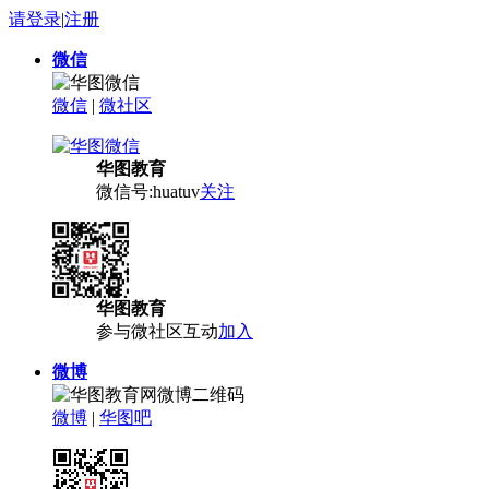
请登录
|
注册
微信
微信
|
微社区
华图教育
微信号:huatuv
关注
华图教育
参与微社区互动
加入
微博
微博
|
华图吧