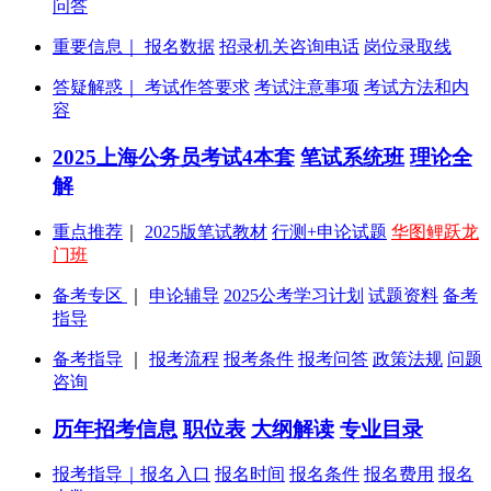
问答
重要信息｜
报名数据
招录机关咨询电话
岗位录取线
答疑解惑
｜
考试作答要求
考试注意事项
考试方法和内
容
2025上海公务员考试4本套
笔试系统班
理论全
解
重点推荐
｜
2025版笔试教材
行测+申论试题
华图鲤跃龙
门班
备考专区
｜
申论辅导
2025公考学习计划
试题资料
备考
指导
备考指导
｜
报考流程
报考条件
报考问答
政策法规
问题
咨询
历年招考信息
职位表
大纲解读
专业目录
报考指导｜
报名入口
报名时间
报名条件
报名费用
报名