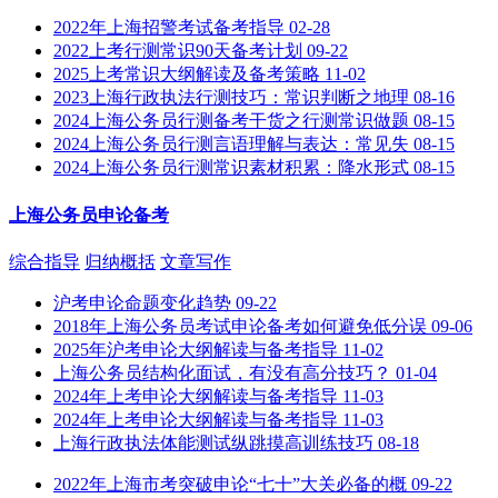
2022年上海招警考试备考指导
02-28
2022上考行测常识90天备考计划
09-22
2025上考常识大纲解读及备考策略
11-02
2023上海行政执法行测技巧：常识判断之地理
08-16
2024上海公务员行测备考干货之行测常识做题
08-15
2024上海公务员行测言语理解与表达：常见失
08-15
2024上海公务员行测常识素材积累：降水形式
08-15
上海公务员申论备考
综合指导
归纳概括
文章写作
沪考申论命题变化趋势
09-22
2018年上海公务员考试申论备考如何避免低分误
09-06
2025年沪考申论大纲解读与备考指导
11-02
上海公务员结构化面试，有没有高分技巧？
01-04
2024年上考申论大纲解读与备考指导
11-03
2024年上考申论大纲解读与备考指导
11-03
上海行政执法体能测试纵跳摸高训练技巧
08-18
2022年上海市考突破申论“七十”大关必备的概
09-22