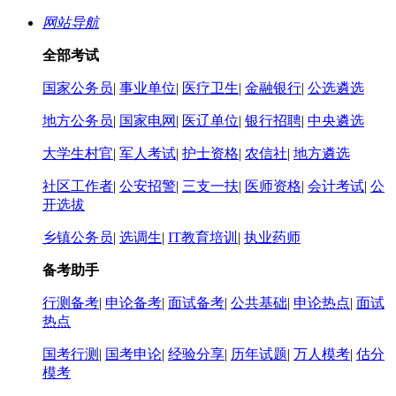
网站导航
全部考试
国家公务员
|
事业单位
|
医疗卫生
|
金融银行
|
公选遴选
地方公务员
|
国家电网
|
医辽单位
|
银行招聘
|
中央遴选
大学生村官
|
军人考试
|
护士资格
|
农信社
|
地方遴选
社区工作者
|
公安招警
|
三支一扶
|
医师资格
|
会计考试
|
公
开选拔
乡镇公务员
|
选调生
|
IT教育培训
|
执业药师
备考助手
行测备考
|
申论备考
|
面试备考
|
公共基础
|
申论热点
|
面试
热点
国考行测
|
国考申论
|
经验分享
|
历年试题
|
万人模考
|
估分
模考