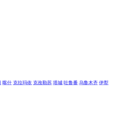
田
喀什
克拉玛依
克孜勒苏
塔城
吐鲁番
乌鲁木齐
伊犁