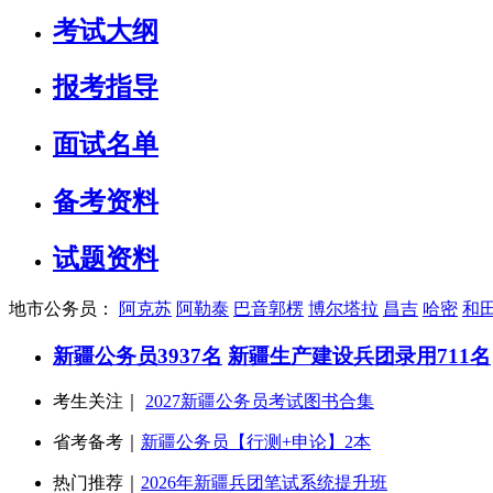
考试大纲
报考指导
面试名单
备考资料
试题资料
地市公务员：
阿克苏
阿勒泰
巴音郭楞
博尔塔拉
昌吉
哈密
和
新疆公务员3937名
新疆生产建设兵团录用711名
考生关注｜
2027新疆公务员考试图书合集
省考备考｜
新疆公务员【行测+申论】2本
热门推荐｜
2026年新疆兵团笔试系统提升班