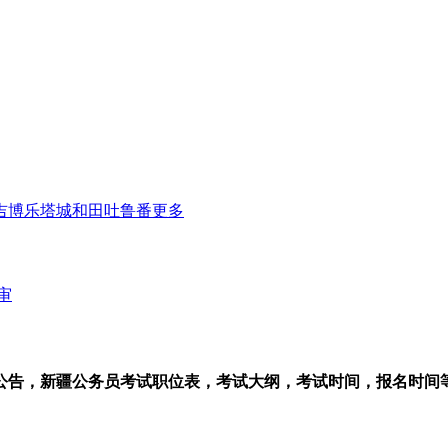
吉
博乐
塔城
和田
吐鲁番
更多
审
公告，新疆公务员考试职位表，考试大纲，考试时间，报名时间