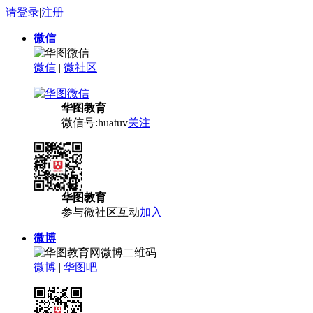
请登录
|
注册
微信
微信
|
微社区
华图教育
微信号:huatuv
关注
华图教育
参与微社区互动
加入
微博
微博
|
华图吧