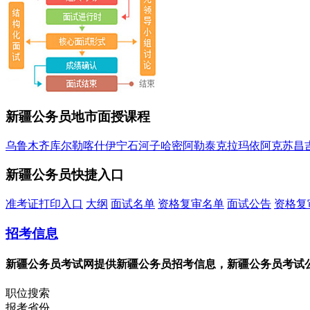
新疆公务员地市面授课程
乌鲁木齐
库尔勒
喀什
伊宁
石河子
哈密
阿勒泰
克拉玛依
阿克苏
昌
新疆公务员快捷入口
准考证打印入口
大纲
面试名单
资格复审名单
面试公告
资格复
招考信息
新疆公务员考试网提供新疆公务员招考信息，新疆公务员考试
职位搜索
报考省份