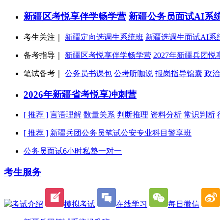
新疆区考悦享伴学畅学营
新疆公务员面试AI系
考生关注｜
新疆定向选调生系统班
新疆选调生面试AI系
备考指导｜
新疆区考悦享伴学畅学营
2027年新疆兵团
笔试备考｜
公务员书课包
公考听咖说
报岗指导锦囊
政治
2026年新疆省考悦享冲刺营
[ 推荐 ]
言语理解
数量关系
判断推理
资料分析
常识判断
[ 推荐 ]
新疆兵团公务员笔试公安专业科目警享班
公务员面试6小时私塾一对一
考生服务
考试介绍
模拟考试
在线学习
每日微信