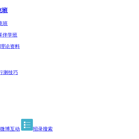
统班
统班
悦享伴学班
理论资料
行测技巧
微博互动
招录搜索