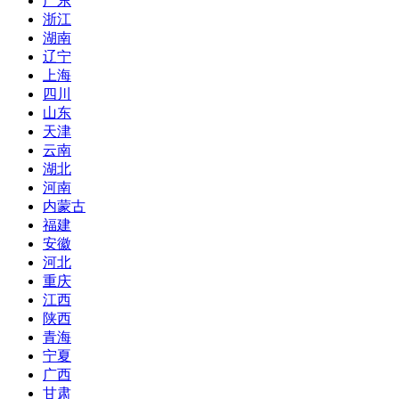
广东
浙江
湖南
辽宁
上海
四川
山东
天津
云南
湖北
河南
内蒙古
福建
安徽
河北
重庆
江西
陕西
青海
宁夏
广西
甘肃