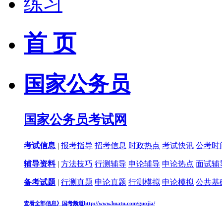
练习
首 页
国家公务员
国家公务员考试网
考试信息
|
报考指导
招考信息
时政热点
考试快讯
公考时
辅导资料
|
方法技巧
行测辅导
申论辅导
申论热点
面试辅
备考试题
|
行测真题
申论真题
行测模拟
申论模拟
公共基
查看全部信息》
国考频道
http://www.huatu.com/guojia/