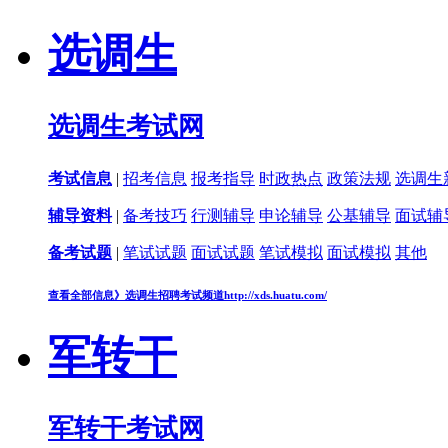
选调生
选调生考试网
考试信息
|
招考信息
报考指导
时政热点
政策法规
选调生
辅导资料
|
备考技巧
行测辅导
申论辅导
公基辅导
面试辅
备考试题
|
笔试试题
面试试题
笔试模拟
面试模拟
其他
查看全部信息》
选调生招聘考试频道
http://xds.huatu.com/
军转干
军转干考试网