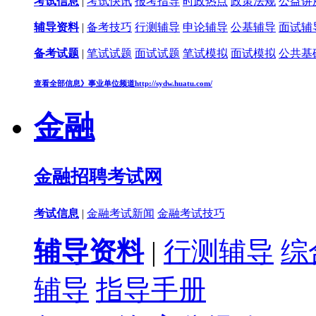
考试信息
|
考试快讯
报考指导
时政热点
政策法规
公益讲
辅导资料
|
备考技巧
行测辅导
申论辅导
公基辅导
面试辅
备考试题
|
笔试试题
面试试题
笔试模拟
面试模拟
公共基
查看全部信息》
事业单位频道
http://sydw.huatu.com/
金融
金融招聘考试网
考试信息
|
金融考试新闻
金融考试技巧
辅导资料
|
行测辅导
综
辅导
指导手册