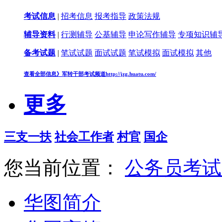
考试信息
|
招考信息
报考指导
政策法规
辅导资料
|
行测辅导
公基辅导
申论写作辅导
专项知识辅
备考试题
|
笔试试题
面试试题
笔试模拟
面试模拟
其他
查看全部信息》
军转干部考试频道
http://jzg.huatu.com/
更多
三支一扶
社会工作者
村官
国企
您当前位置：
公务员考试
华图简介