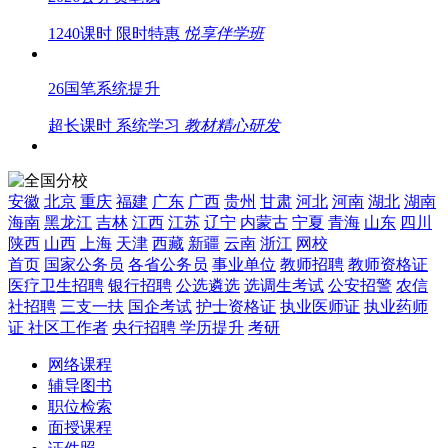
1240课时 限时特惠
悦享伴学班
26国笔系统提升
超长课时 系统学习
教材精心研发
安徽
北京
重庆
福建
广东
广西
贵州
甘肃
河北
河南
湖北
湖南
海南
黑龙江
吉林
江西
江苏
辽宁
内蒙古
宁夏
青海
山东
四川
陕西
山西
上海
天津
西藏
新疆
云南
浙江
网校
首页
国家公务员
各省公务员
事业单位
教师招聘
教师资格证
医疗卫生招聘
银行招聘
公选遴选
选调生考试
公安招警
农信
社招聘
三支一扶
国企考试
护士资格证
执业医师证
执业药师
证
社区工作者
央行招聘
学历提升
考研
网络课程
辅导图书
职位检索
面授课程