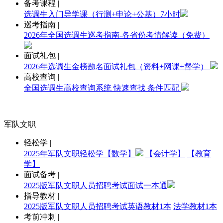
备考课程
|
选调生入门导学课（行测+申论+公基）7小时
巡考指南
|
2026年全国选调生巡考指南-各省份考情解读（免费）
面试礼包
|
2026年选调生金榜题名面试礼包（资料+网课+督学）
高校查询
|
全国选调生高校查询系统 快速查找 条件匹配
军队文职
轻松学
|
2025年军队文职轻松学【数学】
【会计学】
【教育
学】
面试备考
|
2025版军队文职人员招聘考试面试一本通
指导教材
|
2025版军队文职人员招聘考试英语教材1本
法学教材1本
考前冲刺
|