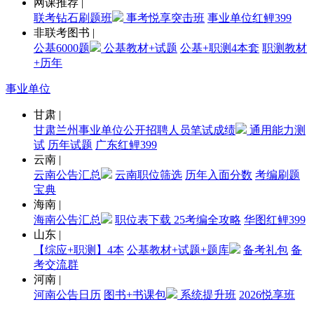
网课推荐
|
联考钻石刷题班
事考悦享突击班
事业单位红鲤399
非联考图书
|
公基6000题
公基教材+试题
公基+职测4本套
职测教材
+历年
事业单位
甘肃
|
甘肃兰州事业单位公开招聘人员笔试成绩
通用能力测
试
历年试题
广东红鲤399
云南
|
云南公告汇总
云南职位筛选
历年入面分数
考编刷题
宝典
海南
|
海南公告汇总
职位表下载
25考编全攻略
华图红鲤399
山东
|
【综应+职测】4本
公基教材+试题+题库
备考礼包
备
考交流群
河南
|
河南公告日历
图书+书课包
系统提升班
2026悦享班