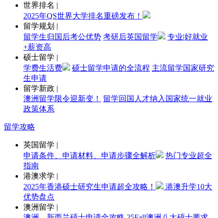
世界排名
|
2025年QS世界大学排名重磅发布！
留学规划
|
留学生归国后考公优势
考研后英国留学
专业|好就业
+薪资高
硕士留学
|
学费生活费
硕士留学申请的全流程
主流留学国家研究
生申请
留学新政
|
澳洲留学限令迎新变！
留学回国人才纳入国家统一就业
政策体系
留学攻略
英国留学
|
申请条件、申请材料、申请步骤全解析
热门专业超全
指南
港澳求学
|
2025年香港硕士研究生申请超全攻略！
港澳升学10大
优势盘点
澳洲留学
|
澳洲、新西兰硕士申请全攻略
25Fall澳洲八大硕士要求