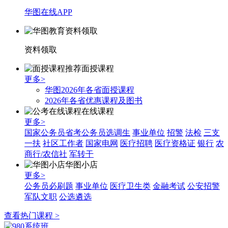
华图在线APP
资料领取
面授课程
更多>
华图2026年各省面授课程
2026年各省优惠课程及图书
在线课程
更多>
国家公务员
省考公务员
选调生
事业单位
招警
法检
三支
一扶
社区工作者
国家电网
医疗招聘
医疗资格证
银行
农
商行/农信社
军转干
华图小店
更多>
公务员必刷题
事业单位
医疗卫生类
金融考试
公安招警
军队文职
公选遴选
查看热门课程 >