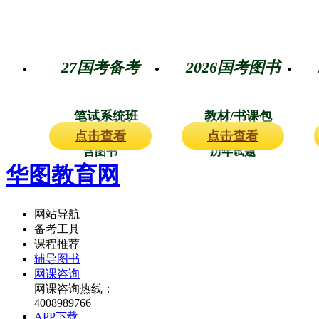
27国考备考
2026国考图书
笔试系统班
教材/书课包
点击查看
点击查看
含图书
历年试题
华图教育网
网站导航
备考工具
课程推荐
辅导图书
网课咨询
网课咨询热线：
4008989766
APP下载