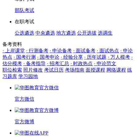
部队考试
在职考试
公选遴选
中央遴选
地方遴选
公开选拔
选调生
备考资料
· 上岸课堂
· 行测备考
· 申论备考
· 面试备考
· 面试热点
· 申论
热点
· 国考行测
· 国考申论
· 经验分享
· 历年试题
· 万人模考
·
估分模考
· 备考指导
· 招考汇总
· 时政热点
· 申论范文
职位检索
照片修改
考试日历
考场指南
面授课程
网络课程
练
习题库
学习园地
官方微信
官方微博