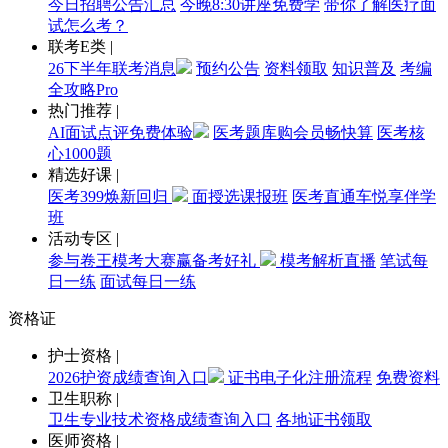
今日招聘公告汇总
今晚8:30讲座免费学
带你了解医疗面
试怎么考？
联考E类
|
26下半年联考消息
预约公告
资料领取
知识普及
考编
全攻略Pro
热门推荐
|
AI面试点评免费体验
医考题库购会员畅快算
医考核
心1000题
精选好课
|
医考399焕新回归
面授选课报班
医考直通车悦享伴学
班
活动专区
|
参与卷王模考大赛赢备考好礼
模考解析直播
笔试每
日一练
面试每日一练
资格证
护士资格
|
2026护资成绩查询入口
证书电子化注册流程
免费资料
卫生职称
|
卫生专业技术资格成绩查询入口
各地证书领取
医师资格
|