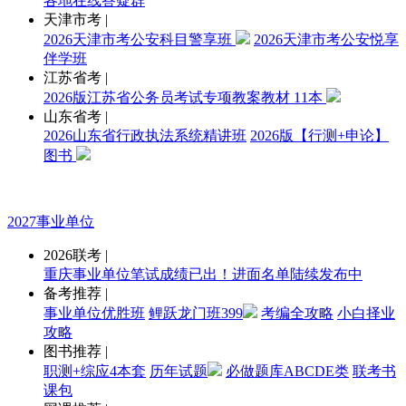
各地在线答疑群
天津市考
|
2026天津市考公安科目警享班
2026天津市考公安悦享
伴学班
江苏省考
|
2026版江苏省公务员考试专项教案教材 11本
山东省考
|
2026山东省行政执法系统精讲班
2026版【行测+申论】
图书
2027事业单位
2026联考
|
重庆事业单位笔试成绩已出！进面名单陆续发布中
备考推荐
|
事业单位优胜班
鲤跃龙门班399
考编全攻略
小白择业
攻略
图书推荐
|
职测+综应4本套
历年试题
必做题库ABCDE类
联考书
课包