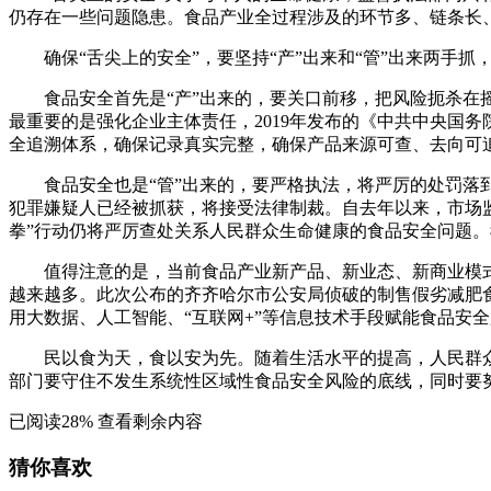
仍存在一些问题隐患。食品产业全过程涉及的环节多、链条长
确保“舌尖上的安全”，要坚持“产”出来和“管”出来两手
食品安全首先是“产”出来的，要关口前移，把风险扼杀
最重要的是强化企业主体责任，2019年发布的《中共中央国
全追溯体系，确保记录真实完整，确保产品来源可查、去向可
食品安全也是“管”出来的，要严格执法，将严厉的处罚落
犯罪嫌疑人已经被抓获，将接受法律制裁。自去年以来，市场监
拳”行动仍将严厉查处关系人民群众生命健康的食品安全问题。
值得注意的是，当前食品产业新产品、新业态、新商业模
越来越多。此次公布的齐齐哈尔市公安局侦破的制售假劣减肥食
用大数据、人工智能、“互联网+”等信息技术手段赋能食品安
民以食为天，食以安为先。随着生活水平的提高，人民群众
部门要守住不发生系统性区域性食品安全风险的底线，同时要
已阅读
28
% 查看剩余内容
猜你喜欢