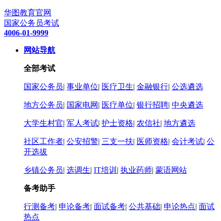
华图教育官网
国家公务员考试
4006-01-9999
网站导航
全部考试
国家公务员
|
事业单位
|
医疗卫生
|
金融银行
|
公选遴选
地方公务员
|
国家电网
|
医疗单位
|
银行招聘
|
中央遴选
大学生村官
|
军人考试
|
护士资格
|
农信社
|
地方遴选
社区工作者
|
公安招警
|
三支一扶
|
医师资格
|
会计考试
|
公
开选拔
乡镇公务员
|
选调生
|
IT培训
|
执业药师
|
蒙语网站
备考助手
行测备考
|
申论备考
|
面试备考
|
公共基础
|
申论热点
|
面试
热点