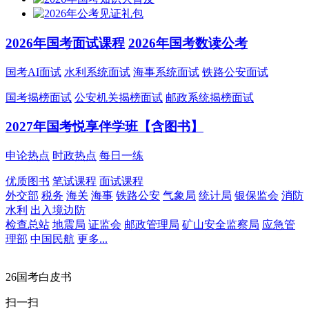
2026年国考面试课程
2026年国考数读公考
国考AI面试
水利系统面试
海事系统面试
铁路公安面试
国考揭榜面试
公安机关揭榜面试
邮政系统揭榜面试
2027年国考悦享伴学班【含图书】
申论热点
时政热点
每日一练
优质图书
笔试课程
面试课程
外交部
税务
海关
海事
铁路公安
气象局
统计局
银保监会
消防
水利
出入境边防
检查总站
地震局
证监会
邮政管理局
矿山安全监察局
应急管
理部
中国民航
更多...
26国考白皮书
扫一扫