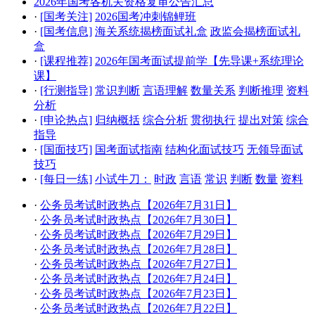
2026年国考各机关资格复审公告汇总
·
[国考关注]
2026国考冲刺锦鲤班
·
[国考信息]
海关系统揭榜面试礼盒
政监会揭榜面试礼
盒
·
[课程推荐]
2026年国考面试提前学【先导课+系统理论
课】
·
[行测指导]
常识判断
言语理解
数量关系
判断推理
资料
分析
·
[申论热点]
归纳概括
综合分析
贯彻执行
提出对策
综合
指导
·
[国面技巧]
国考面试指南
结构化面试技巧
无领导面试
技巧
·
[每日一练]
小试牛刀：
时政
言语
常识
判断
数量
资料
·
公务员考试时政热点【2026年7月31日】
·
公务员考试时政热点【2026年7月30日】
·
公务员考试时政热点【2026年7月29日】
·
公务员考试时政热点【2026年7月28日】
·
公务员考试时政热点【2026年7月27日】
·
公务员考试时政热点【2026年7月24日】
·
公务员考试时政热点【2026年7月23日】
·
公务员考试时政热点【2026年7月22日】