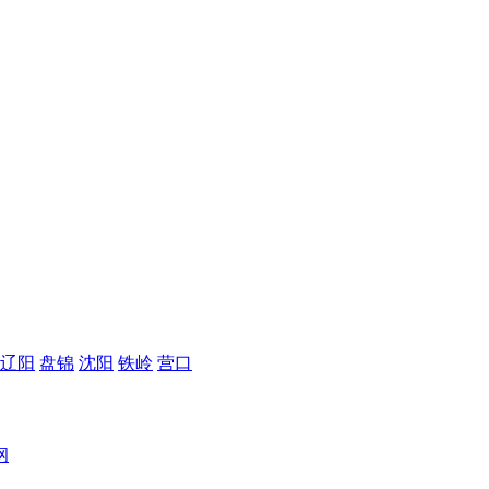
辽阳
盘锦
沈阳
铁岭
营口
纲