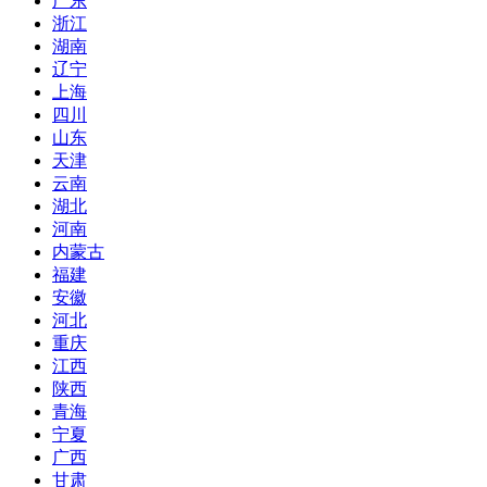
广东
浙江
湖南
辽宁
上海
四川
山东
天津
云南
湖北
河南
内蒙古
福建
安徽
河北
重庆
江西
陕西
青海
宁夏
广西
甘肃