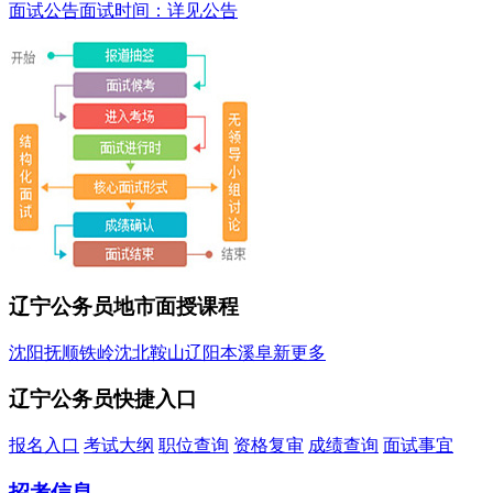
面试公告
面试时间：详见公告
辽宁公务员地市面授课程
沈阳
抚顺
铁岭
沈北
鞍山
辽阳
本溪
阜新
更多
辽宁公务员快捷入口
报名入口
考试大纲
职位查询
资格复审
成绩查询
面试事宜
招考信息