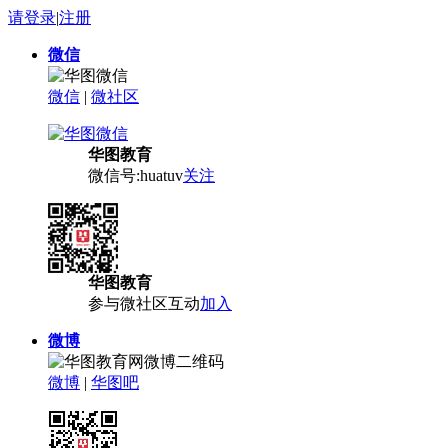
请登录
|
注册
微信
微信
|
微社区
华图教育
微信号:huatuv
关注
华图教育
参与微社区互动
加入
微博
微博
|
华图吧