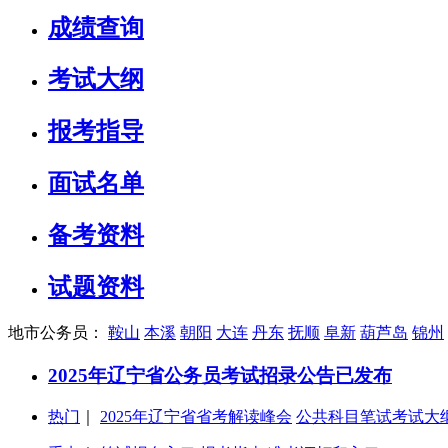
成绩查询
考试大纲
报考指导
面试名单
备考资料
试题资料
地市公务员：
鞍山
本溪
朝阳
大连
丹东
抚顺
阜新
葫芦岛
锦州
2025年辽宁省公务员考试招录公告已发布
热门
｜
2025年辽宁省省考解读峰会
公共科目笔试考试大