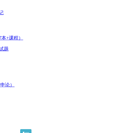
记
7本+课程）
试题
+申论）