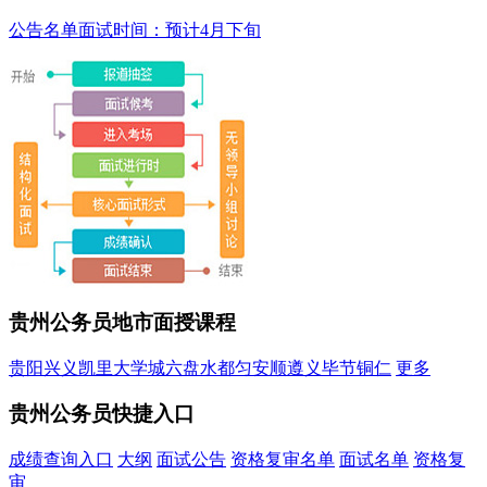
公告名单
面试时间：预计4月下旬
贵州公务员地市面授课程
贵阳
兴义
凯里
大学城
六盘水
都匀
安顺
遵义
毕节
铜仁
更多
贵州公务员快捷入口
成绩查询入口
大纲
面试公告
资格复审名单
面试名单
资格复
审