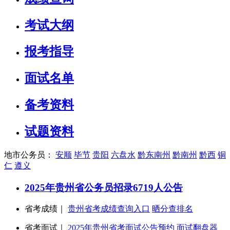
考试大纲
报考指导
面试名单
备考资料
试题资料
地市公务员：
安顺
毕节
贵阳
六盘水
黔东南州
黔南州
黔西
铜
仁
遵义
2025年贵州省公务员招录6719人公告
省考成绩｜
贵州省考成绩查询入口
晒分查排名
省考面试｜
2025年贵州省考面试公告预约
面试翻盘器