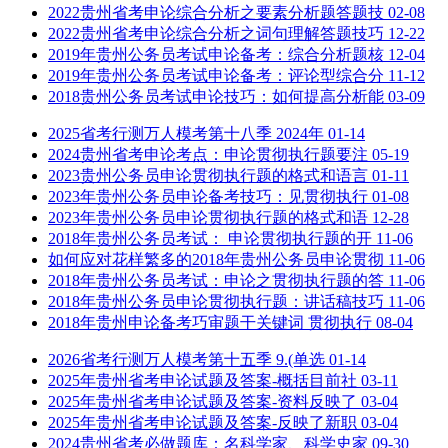
2022贵州省考申论综合分析之要素分析题答题技
02-08
2022贵州省考申论综合分析之词句理解答题技巧
12-22
2019年贵州公务员考试申论备考：综合分析题核
12-04
2019年贵州公务员考试申论备考：评论型综合分
11-12
2018贵州公务员考试申论技巧：如何提高分析能
03-09
2025省考行测万人模考第十八季 2024年
01-14
2024贵州省考申论考点：申论贯彻执行题要注
05-19
2023贵州公务员申论贯彻执行题的格式和语言
01-11
2023年贵州公务员申论备考技巧：见贯彻执行
01-08
2023年贵州公务员申论贯彻执行题的格式和语
12-28
2018年贵州公务员考试： 申论贯彻执行题的开
11-06
如何应对花样繁多的2018年贵州公务员申论贯彻
11-06
2018年贵州公务员考试：申论之贯彻执行题的答
11-06
2018年贵州公务员申论贯彻执行题：讲话稿技巧
11-06
2018年贵州申论备考巧审题干关键词 贯彻执行
08-04
2026省考行测万人模考第十五季 9.(单选
01-14
2025年贵州省考申论试题及答案-概括目前社
03-11
2025年贵州省考申论试题及答案-资料反映了
03-04
2025年贵州省考申论试题及答案-反映了新职
03-04
2024贵州省考必做题库：名科学家、科学史家
09-30