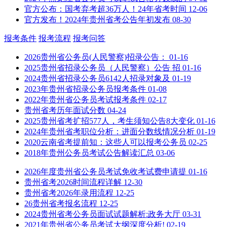
官方公布：国考弃考超36万人！24年省考时间
12-06
官方发布！2024年贵州省考公告年初发布
08-30
报考条件
报考流程
报考问答
2026贵州省公务员(人民警察)招录公告：
01-16
2025贵州省招录公务员（人民警察）公告 招
01-16
2024贵州省招录公务员6142人招录对象及
01-19
2023年贵州省招录公务员报考条件
01-08
2022年贵州省公务员考试报考条件
02-17
贵州省考历年面试分数
04-24
2025贵州省考扩招577人，考生须知公告8大变化
01-16
2024年贵州省考职位分析：进面分数线情况分析
01-19
2020云南省考提前知：这些人可以报考公务员
02-25
2018年贵州公务员考试公告解读汇总
03-06
2026年度贵州省公务员考试免收考试费申请提
01-16
贵州省考2026时间流程详解
12-30
贵州省考2026年录用流程
12-25
26贵州省考报名流程
12-25
2024贵州省考公务员面试试题解析:政务大厅
03-31
2021年贵州省公务员考试大纲深度分析!
02-19