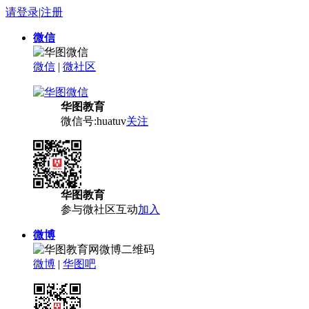
请登录
|
注册
微信
微信
|
微社区
华图教育
微信号:huatuv
关注
华图教育
参与微社区互动
加入
微博
微博
|
华图吧