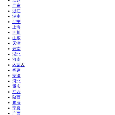
江苏
广东
浙江
湖南
辽宁
上海
四川
山东
天津
云南
湖北
河南
内蒙古
福建
安徽
河北
重庆
江西
陕西
青海
宁夏
广西