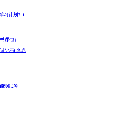
学习计划3.0
/书课包）
考试钻石6套卷
+预测试卷