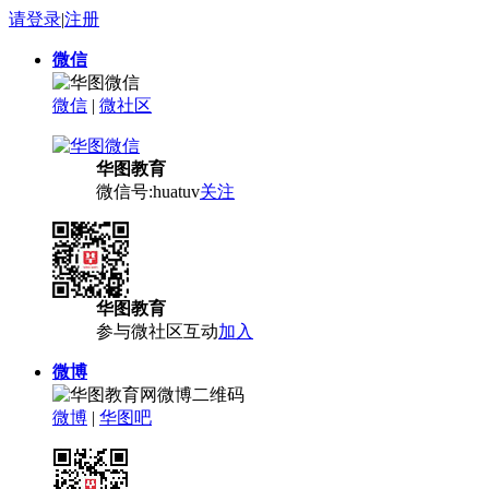
请登录
|
注册
微信
微信
|
微社区
华图教育
微信号:huatuv
关注
华图教育
参与微社区互动
加入
微博
微博
|
华图吧