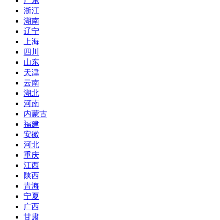
广东
浙江
湖南
辽宁
上海
四川
山东
天津
云南
湖北
河南
内蒙古
福建
安徽
河北
重庆
江西
陕西
青海
宁夏
广西
甘肃