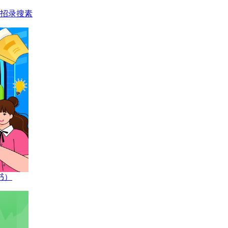
招录搜素
书）