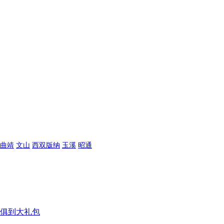
曲靖
文山
西双版纳
玉溪
昭通
俱到大礼包