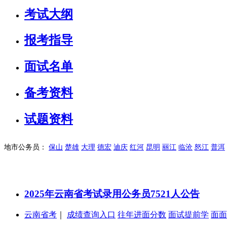
考试大纲
报考指导
面试名单
备考资料
试题资料
地市公务员：
保山
楚雄
大理
德宏
迪庆
红河
昆明
丽江
临沧
怒江
普洱
2025年云南省考试录用公务员7521人公告
云南省考
｜
成绩查询入口
往年进面分数
面试提前学
面面