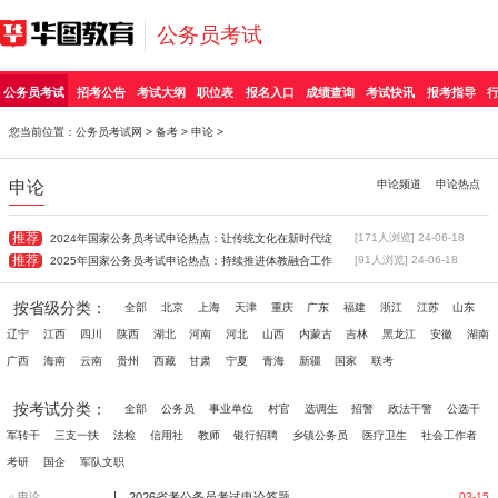
公务员考试
公务员考试
招考公告
考试大纲
职位表
报名入口
成绩查询
考试快讯
报考指导
您当前位置：
公务员考试网
>
备考
>
申论
>
申论
申论频道
申论热点
推荐
[171人浏览] 24-06-18
2024年国家公务员考试申论热点：让传统文化在新时代绽
推荐
[91人浏览] 24-06-18
2025年国家公务员考试申论热点：持续推进体教融合工作
按省级分类：
全部
北京
上海
天津
重庆
广东
福建
浙江
江苏
山东
辽宁
江西
四川
陕西
湖北
河南
河北
山西
内蒙古
吉林
黑龙江
安徽
湖南
广西
海南
云南
贵州
西藏
甘肃
宁夏
青海
新疆
国家
联考
按考试分类：
全部
公务员
事业单位
村官
选调生
招警
政法干警
公选干
军转干
三支一扶
法检
信用社
教师
银行招聘
乡镇公务员
医疗卫生
社会工作者
考研
国企
军队文职
|
申论
2026省考公务员考试申论答题要点（省市卷）
03-15