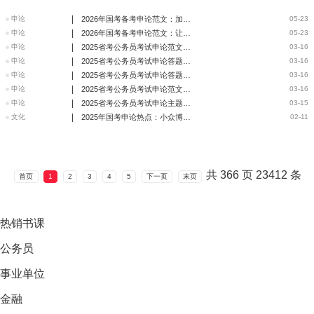
|
申论
2026年国考备考申论范文：加快发展方式绿色转型
05-23
|
申论
2026年国考备考申论范文：让绿色低碳生活方式成风化俗
05-23
|
申论
2025省考公务员考试申论范文（县乡卷）
03-16
|
申论
2025省考公务员考试申论答题要点（县乡卷）
03-16
|
申论
2025省考公务员考试申论答题要点(省市卷)
03-16
|
申论
2025省考公务员考试申论范文（省市卷）
03-16
|
申论
2025省考公务员考试申论主题深度分析（省市卷）
03-15
|
文化
2025年国考申论热点：小众博物馆何以吸引大众
02-11
共
366
页
23412
条
首页
1
2
3
4
5
下一页
末页
热销
书课
公务员
事业单位
金融