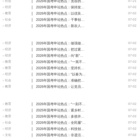
|
社会
2026年国考申论热点：宽容的力量
07-21
|
经济
2026年国考申论热点：保持发展定力 增强发展信心
07-02
|
教育
2026年国考申论热点：以优良作风干事创业
07-02
|
社会
2026年国考申论热点：干事创业要善于抓“牛鼻子”
07-02
|
经济
2026年国考申论热点：新农人呈现“万象耕新”好风貌
07-02
|
经济
2026年国考申论热点：做强做优做大国有资本和国有企业意义重
07-02
|
经济
2026年国考申论热点：把过紧日子的要求落到实处
07-02
|
经济
2026年国考申论热点：向“新”而行 中国活力无限
07-02
|
教育
2026年国考申论热点：“一篙不松”奏响全面从严治党最强音
07-02
|
教育
2026年国考申论热点：坚持长期主义，做困难而正确的事
07-02
|
经济
2026年国考申论热点：“以春为令”打好春耕备耕“主动仗”
07-02
|
社会
2026年国考申论热点：准确把握人民城市建设的着力点
07-02
|
教育
2026年国考申论热点：让党员教育培训“声”入人心
07-02
|
教育
2026年国考申论热点：“一刻不松”将党的自我革命“进行到底
07-02
|
经济
2025年国考申论热点：紧乡村振兴“接力棒” 跑出发展“加速
07-02
|
教育
2026年国考申论热点：多措并举 推进师德师风建设
07-02
|
社会
2026年国考申论热点：全民履“植”尽责，增厚美丽中国绿色家
07-02
|
经济
2026年国考申论热点：科技创新春潮涌，人才赋能帆劲扬
07-02
|
文化
2026年国考申论热点：非遗活化高校美育生态
07-02