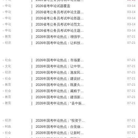
|
申论
2026省考申论试题覆盖
03-14
|
申论
2026省考公务员考试申论主题深度分析（行政执法卷）
03-14
|
申论
2026省考公务员考试申论答题要点（行政执法卷）
03-14
|
申论
2026省考公务员考试申论范文（省市卷）
03-14
|
申论
2026省考公务员考试申论主题深度分析（省市卷）
03-14
|
教育
2026年国考申论热点：增强学习教育的责任感紧迫感
07-21
|
经济
2026年国考申论热点：让科技进步惠及全人类
07-21
|
社会
2026年国考申论热点：市场要更有效 政府应更有为
07-21
|
文化
2026年国考申论热点：让中华文化符号在世界舞台上更加璀璨
07-21
|
经济
2026年国考申论热点：激发民企创新活力 加快培育新质生产力
07-21
|
社会
2026年国考申论热点：建设好城市公共文化空间
07-21
|
教育
2026年国考申论热点：既要久久为功 又是当务之急
07-21
|
社会
2026年国考申论热点：藏粮于地 深耕固本
07-21
|
教育
2026年国考申论热点：建强新时代高校教师队伍
07-21
|
教育
2026年国考申论热点：“县中振兴”值得期盼
07-21
|
经济
2026年国考申论热点：“投资于人”激发创新活力
07-21
|
时政
2026年国考申论热点：自觉做矢志为民造福的无私奉献者
07-21
|
社会
2026年国考申论热点：让新时代廉洁文化蔚然成风
07-21