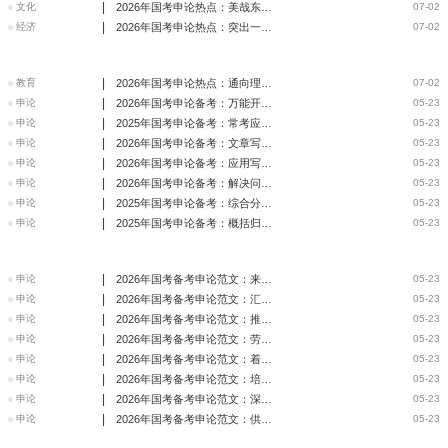
|
文化
2026年国考申论热点：美哉东方 美在人文
07-02
|
经济
2026年国考申论热点：突出一个“进”字 塑造发展新优势
07-02
|
教育
2026年国考申论热点：通向理想的道路上，痴劲、韧劲与闯劲的
07-02
|
申论
2026年国考申论备考：万能开头结尾写作模板
05-23
|
申论
2025年国考申论备考：常考应用文结构
05-23
|
申论
2026年国考申论备考：文章写作类题审题方法
05-23
|
申论
2026年国考申论备考：应用写作类题审题方法
05-23
|
申论
2026年国考申论备考：解决问题类题审题方法
05-23
|
申论
2025年国考申论备考：综合分析类题审题方法
05-23
|
申论
2025年国考申论备考：概括归纳类题审题方法
05-23
|
申论
2026年国考备考申论范文：来论文化自信要做到真自信
05-23
|
申论
2026年国考备考申论范文：汇聚起攻坚克难的磅礴精神力量
05-23
|
申论
2026年国考备考申论范文：推进中国式现代化必须增强人民精神
05-23
|
申论
2026年国考备考申论范文：劳模精神 代代传承
05-23
|
申论
2026年国考备考申论范文：着力加强新时代网络安全建设
05-23
|
申论
2026年国考备考申论范文：培塑网络空间道德 赋能网络文明建
05-23
|
申论
2026年国考备考申论范文：深化网络空间 文明交流互鉴
05-23
|
申论
2026年国考备考申论范文：供需协同发力 推动绿色发展
05-23