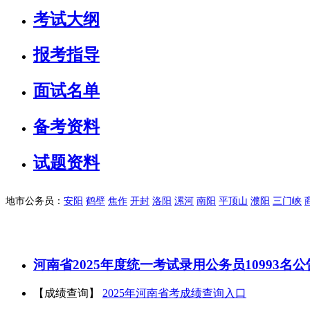
考试大纲
报考指导
面试名单
备考资料
试题资料
地市公务员：
安阳
鹤壁
焦作
开封
洛阳
漯河
南阳
平顶山
濮阳
三门峡
河南省2025年度统一考试录用公务员10993名公
【成绩查询】
2025年河南省考成绩查询入口