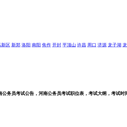
高新区
新郑
洛阳
南阳
焦作
开封
平顶山
许昌
周口
济源
龙子湖
龙
年河南公务员考试公告，河南公务员考试职位表，考试大纲，考试