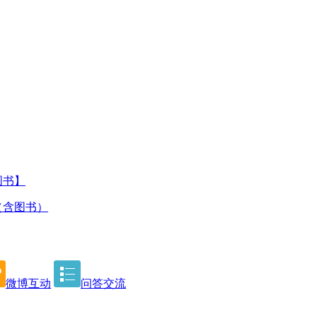
图书】
（含图书）
微博互动
问答交流