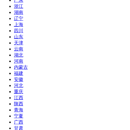
广东
浙江
湖南
辽宁
上海
四川
山东
天津
云南
湖北
河南
内蒙古
福建
安徽
河北
重庆
江西
陕西
青海
宁夏
广西
甘肃