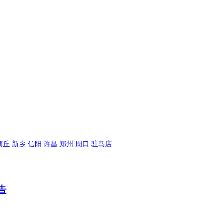
商丘
新乡
信阳
许昌
郑州
周口
驻马店
告