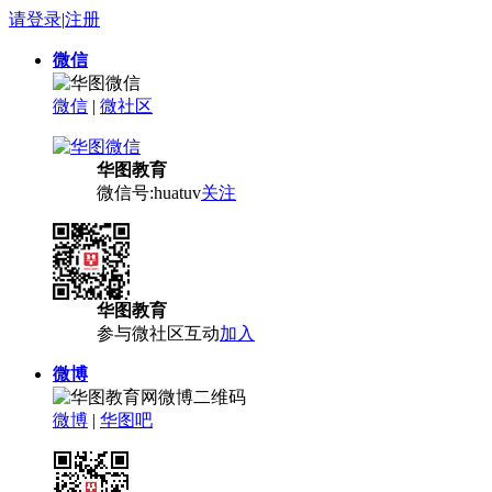
请登录
|
注册
微信
微信
|
微社区
华图教育
微信号:huatuv
关注
华图教育
参与微社区互动
加入
微博
微博
|
华图吧