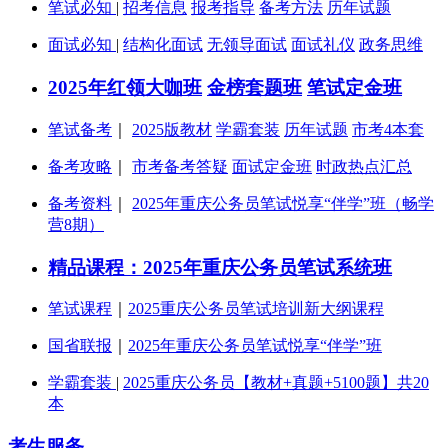
笔试必知
|
招考信息
报考指导
备考方法
历年试题
面试必知
|
结构化面试
无领导面试
面试礼仪
政务思维
2025年红领大咖班
金榜套题班
笔试定金班
笔试备考
｜
2025版教材
学霸套装
历年试题
市考4本套
备考攻略
｜
市考备考答疑
面试定金班
时政热点汇总
备考资料
｜
2025年重庆公务员笔试悦享“伴学”班（畅学
营8期）
精品课程：2025年重庆公务员笔试系统班
笔试课程
｜
2025重庆公务员笔试培训新大纲课程
国省联报
｜
2025年重庆公务员笔试悦享“伴学”班
学霸套装
|
2025重庆公务员【教材+真题+5100题】共20
本
考生服务