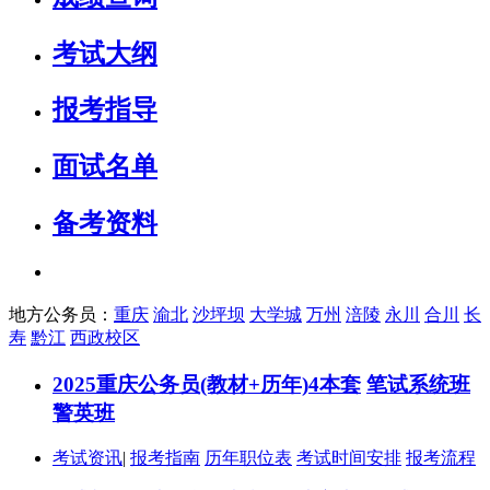
考试大纲
报考指导
面试名单
备考资料
地方公务员：
重庆
渝北
沙坪坝
大学城
万州
涪陵
永川
合川
长
寿
黔江
西政校区
2025重庆公务员(教材+历年)4本套
笔试系统班
警英班
考试资讯
|
报考指南
历年职位表
考试时间安排
报考流程