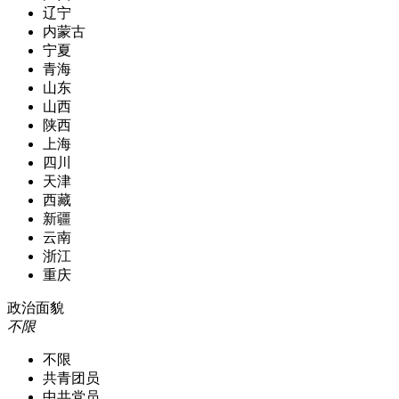
辽宁
内蒙古
宁夏
青海
山东
山西
陕西
上海
四川
天津
西藏
新疆
云南
浙江
重庆
政治面貌
不限
不限
共青团员
中共党员