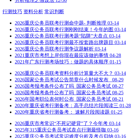
分析推理之假设法
12-30
行测技巧
资料分析
常识判断
2026重庆公务员联考行测命中题- 判断推理
03-14
2026重庆公务员联考行测刚刚结束！今年的图
03-14
2026重庆公务员联考行测考题“陷阱”大盘点
03-14
2026重庆公务员联考行测最不按套路出牌题目
03-14
2026重庆公务员联考行测争议题解析
03-14
2021重庆市考想上岸你现在最应该做的事情
04-28
2021年广东行测考场技巧：做题的具体顺序
01-15
2026重庆公务员联考资料分析计算量大不大？
03-14
2026国家公务员考试公告简章什么时候发布_
08-29
2026国考报考条件公布了吗_国家公务员考试
08-27
2026国考报考条件公布了吗_国家公务员考试
08-25
2026年国考职位表何时公布_国家公务员考试
08-21
2020年重庆省考行测备考：高手总结片段阅读三
01-28
2020年重庆省考行测备考： 速解片段阅读题
01-25
2026重庆市考常识“不死记硬背”了？今年考
03-14
2025年315重庆公务员考试盘点行测最怪咖
03-16
2025重庆公务员考试常识难度分析及考点归纳
03-16