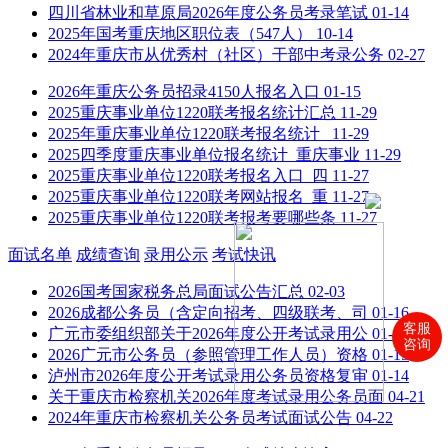
四川省林业和草原局2026年度公务员考录笔试
01-14
2025年国考重庆地区职位表（547人）
10-14
2024年重庆市从优秀村（社区）干部中考录公务
02-27
2026年重庆公务员招录4150人报名入口
01-15
2025重庆事业单位1220联考报名统计汇总
11-29
2025年重庆事业单位1220联考报名统计_
11-29
2025四季度重庆事业单位报名统计_重庆事业
11-29
2025重庆事业单位1220联考报名入口_四
11-27
2025重庆事业单位1220联考网站报名_重
11-27
2025重庆事业单位1220联考报考要哪些条
11-27
面试名单
成绩查询
录用公示
考试快讯
2026国考国家税务总局面试公告汇总
02-03
2026成都公务员（含定向招考、四级联考、司
01-16
客服
广元市委组织部关于2026年度公开考试录用公
01-15
咨询
2026广元市公务员（参照管理工作人员）资格
01-15
泸州市2026年度公开考试录用公务员资格复审
01-14
关于重庆市检察机关2026年度考试录用公务员面
04-21
2024年重庆市检察机关公务员考试面试公告
04-22