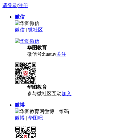
请登录
|
注册
微信
微信
|
微社区
华图教育
微信号:huatuv
关注
华图教育
参与微社区互动
加入
微博
微博
|
华图吧