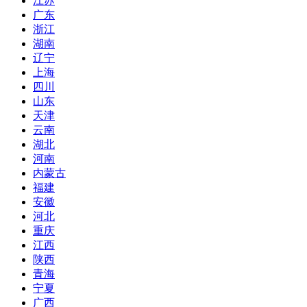
江苏
广东
浙江
湖南
辽宁
上海
四川
山东
天津
云南
湖北
河南
内蒙古
福建
安徽
河北
重庆
江西
陕西
青海
宁夏
广西