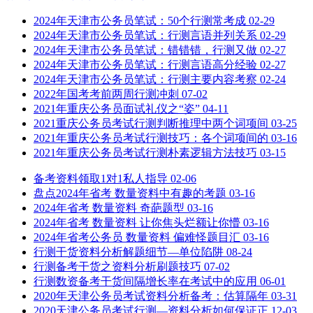
2024年天津市公务员笔试：50个行测常考成
02-29
2024年天津市公务员笔试：行测言语并列关系
02-29
2024年天津市公务员笔试：错错错，行测又做
02-27
2024年天津市公务员笔试：行测言语高分经验
02-27
2024年天津市公务员笔试：行测主要内容考察
02-24
2022年国考考前两周行测冲刺
07-02
2021年重庆公务员面试礼仪之“姿”
04-11
2021重庆公务员考试行测判断推理中两个词项间
03-25
2021年重庆公务员考试行测技巧：各个词项间的
03-16
2021年重庆公务员考试行测朴素逻辑方法技巧
03-15
备考资料领取1对1私人指导
02-06
盘点2024年省考 数量资料中有趣的考题
03-16
2024年省考 数量资料 奇葩题型
03-16
2024年省考 数量资料 让你焦头烂额让你懵
03-16
2024年省考公务员 数量资料 偏难怪题目汇
03-16
行测干货资料分析解题细节—单位陷阱
08-24
行测备考干货之资料分析刷题技巧
07-02
行测数资备考干货间隔增长率在考试中的应用
06-01
2020年天津公务员考试资料分析备考：估算隔年
03-31
2020天津公务员考试行测—资料分析如何保证正
12-03