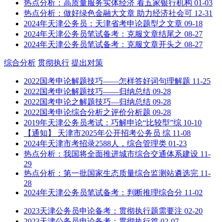
热点分析：高质量服务实体经济 看五家银行机构
01-03
热点分析：做好绿色金融大文章 助力经济社会可
12-31
2024年天津公务员：天津省考申论题型之文章
09-18
2024年天津公务员笔试备考：克服文章结尾之
08-27
2024年天津公务员笔试备考：克服文章开头之
08-27
综合分析
贯彻执行
提出对策
2022国考申论解题技巧——怎样答好词句理解题
11-25
2022国考申论解题技巧——归纳总结
09-28
2022国考申论之解题技巧—归纳总结
09-28
2022国考申论综合分析之评价分析题
09-28
2019年天津公务员考试：巧解申论“比较型”综
10-10
【通知】 天津市2025年公开招考公务员 综
11-08
2024年天津市考招录2588人，综合管理类
01-23
热点分析：我国将全面推进城市综合交通体系建设
11-
29
热点分析：第一批国家生态质量综合监测站遴选完
11-
28
2024年天津公务员笔试备考：判断推理综合分
11-02
2023天津公务员申论备考：贯彻执行题需要注
02-20
2023天津公务员申论备考：贯彻执行篇
02-07