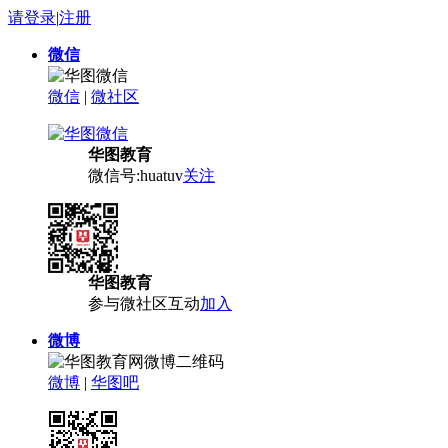
请登录
|
注册
微信
微信
|
微社区
华图教育
微信号:huatuv
关注
华图教育
参与微社区互动
加入
微博
微博
|
华图吧