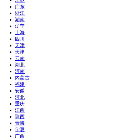
江苏
广东
浙江
湖南
辽宁
上海
四川
天津
天津
云南
湖北
河南
内蒙古
福建
安徽
河北
重庆
江西
陕西
青海
宁夏
广西