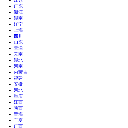
江苏
广东
浙江
湖南
辽宁
上海
四川
山东
天津
云南
湖北
河南
内蒙古
福建
安徽
河北
重庆
江西
陕西
青海
宁夏
广西