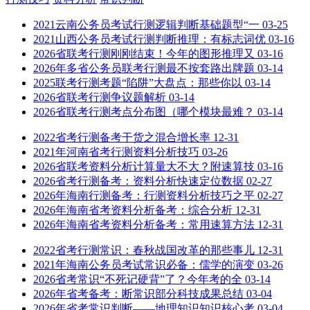
2021云南公务员考试行测逻辑判断基础题型“一
03-25
2021山西公务员考试行测判断推理：有标志词优
03-16
2026省联考行测刚刚结束！今年的图形推理又
03-16
2026年多省公务员联考行测最不按套路出牌题
03-14
2025联考行测考题“陷阱”大盘点：那些你以
03-14
2026省联考行测争议题解析
03-14
2026省联考行测考点分布图（哪个模块最难？
03-14
2022省考行测备考干货之混合增长率
12-31
2021年河南省考行测资料分析技巧
03-26
2026省联考资料分析计算量大不大？附速算技
03-16
2026省考行测备考：资料分析快速定位数据
02-27
2026年海南行测备考：行测资料分析技巧之平
02-27
2026年海南省考资料分析备考：综合分析
12-31
2026年海南省考资料分析备考：常用速算方法
12-31
2022省考行测常识：春秋战国改革的那些事儿
12-31
2021年海南公务员考试常识必备：儒学的演变
03-26
2026省考常识“不死记硬背”了？今年考的全
03-14
2026年省考备考：断常识部分科技成果总结
03-04
2026年省考常识判断——地理知识知识核心考
03-04