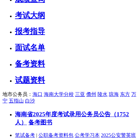
考试大纲
报考指导
面试名单
备考资料
试题资料
地市公务员：
海口
海南大学分校
三亚
儋州
陵水
琼海
东方
万
宁
五指山
白沙
海南省2025年度考试录用公务员公告（1752
人）
备考图书
笔试备考
|
公职备考资料包
公考学习本
2025公安警英班