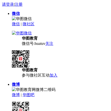
请登录
|
注册
微信
微信
|
微社区
华图教育
微信号:huatuv
关注
华图教育
参与微社区互动
加入
微博
微博
|
华图吧