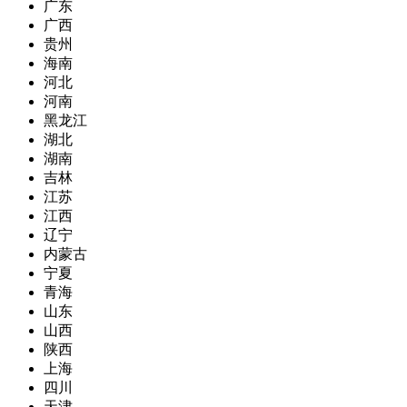
广东
广西
贵州
海南
河北
河南
黑龙江
湖北
湖南
吉林
江苏
江西
辽宁
内蒙古
宁夏
青海
山东
山西
陕西
上海
四川
天津