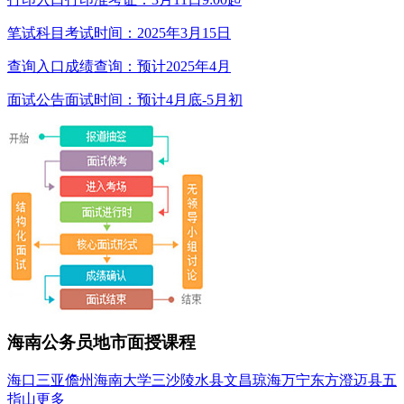
笔试科目
考试时间：2025年3月15日
查询入口
成绩查询：预计2025年4月
面试公告
面试时间：预计4月底-5月初
海南公务员地市面授课程
海口
三亚
儋州
海南大学
三沙
陵水县
文昌
琼海
万宁
东方
澄迈县
五
指山
更多