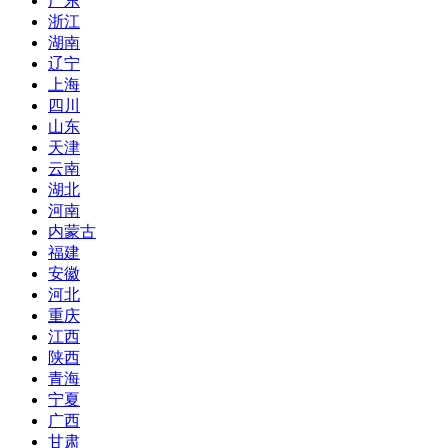
广东
浙江
湖南
辽宁
上海
四川
山东
天津
云南
湖北
河南
内蒙古
福建
安徽
河北
重庆
江西
陕西
青海
宁夏
广西
甘肃