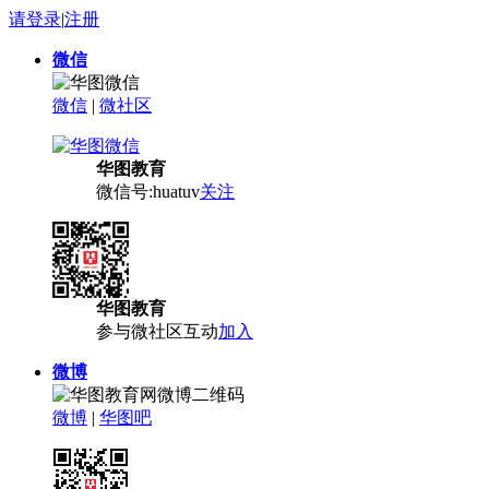
请登录
|
注册
微信
微信
|
微社区
华图教育
微信号:huatuv
关注
华图教育
参与微社区互动
加入
微博
微博
|
华图吧