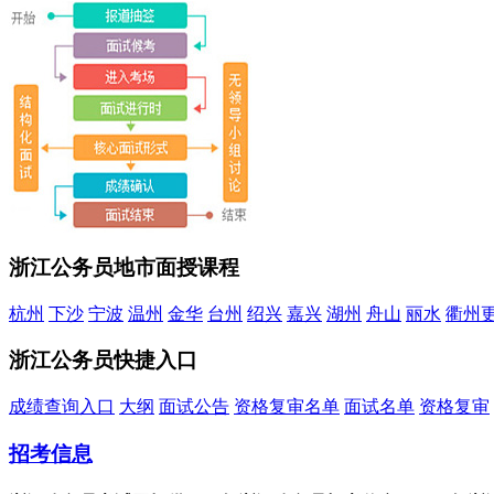
浙江公务员地市面授课程
杭州
下沙
宁波
温州
金华
台州
绍兴
嘉兴
湖州
舟山
丽水
衢州
浙江公务员快捷入口
成绩查询入口
大纲
面试公告
资格复审名单
面试名单
资格复审
招考信息