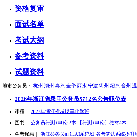
资格复审
面试名单
考试大纲
备考资料
试题资料
地市公务员：
杭州
湖州
嘉兴
金华
丽水
宁波
衢州
绍兴
台州
温
2026年浙江省录用公务员5712名公告
职位表
课程｜
2027年浙江省考悦享伴学班
图书｜
公务员行测+申论 2本
【行测+申论】教材4本
备考秘籍｜
浙江公务员面试AI系统班
省考笔试系统提升