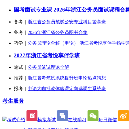
国考面试专业课
2026年浙江公务员面试课程合
备考｜
浙江省公务员笔试公安专业科目警享班
备考｜
2026年浙江省公务员图书合集
巧学｜
公务员理论全解（申论）
浙江省考悦享伴学畅学
2027年浙江省考悦享伴学班
笔试｜
公务员笔试理论全解
推荐｜
浙江省考笔试系统提升班
申论热点猜想
报考｜
申论大咖批改体验课
定向选调生系统班
考生服务
考试介绍
模拟考试
在线学习
每日微信