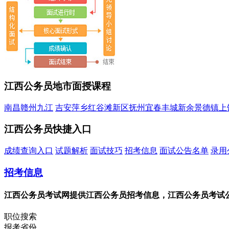
江西公务员地市面授课程
南昌
赣州
九江
吉安
萍乡
红谷滩新区
抚州
宜春
丰城
新余
景德镇
上
江西公务员快捷入口
成绩查询入口
试题解析
面试技巧
招考信息
面试公告名单
录用
招考信息
江西公务员考试网提供江西公务员招考信息，江西公务员考试
职位搜索
报考省份