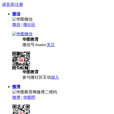
请登录
|
注册
微信
微信
|
微社区
华图教育
微信号:huatuv
关注
华图教育
参与微社区互动
加入
微博
微博
|
华图吧