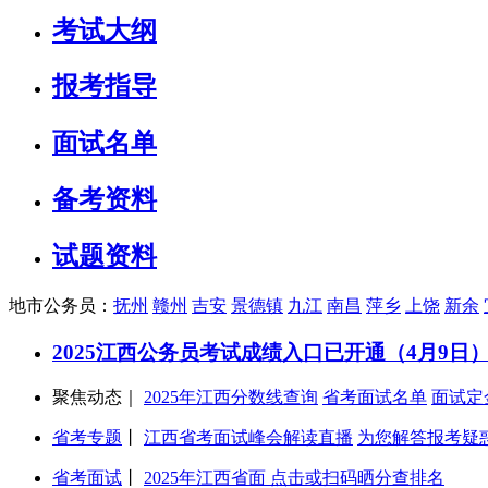
考试大纲
报考指导
面试名单
备考资料
试题资料
地市公务员：
抚州
赣州
吉安
景德镇
九江
南昌
萍乡
上饶
新余
2025江西公务员考试成绩入口已开通（4月9日
聚焦动态｜
2025年江西分数线查询
省考面试名单
面试定
省考专题
丨
江西省考面试峰会解读直播
为您解答报考疑
省考面试
丨
2025年江西省面 点击或扫码晒分查排名