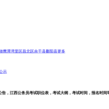
饶
鹰潭
湾里区
昌北区
余干县
鄱阳县
更多
公示
公告，江西公务员考试职位表，考试大纲，考试时间，报名时间