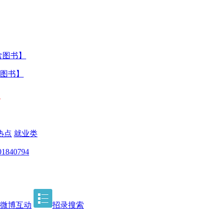
含图书】
含图书】
】
热点
就业类
40794
微博互动
招录搜索