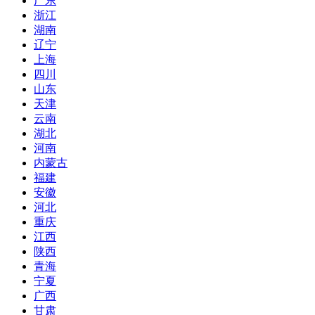
广东
浙江
湖南
辽宁
上海
四川
山东
天津
云南
湖北
河南
内蒙古
福建
安徽
河北
重庆
江西
陕西
青海
宁夏
广西
甘肃