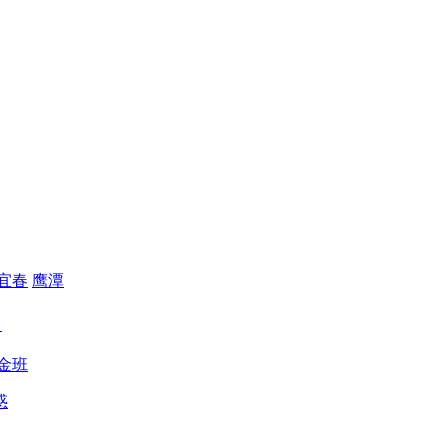
宜春
鹰潭
）
金班
惑