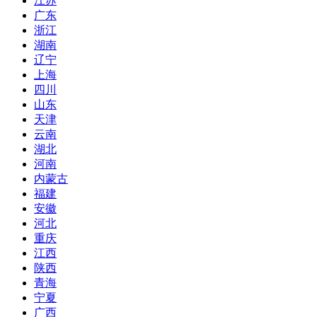
江苏
广东
浙江
湖南
辽宁
上海
四川
山东
天津
云南
湖北
河南
内蒙古
福建
安徽
河北
重庆
江西
陕西
青海
宁夏
广西