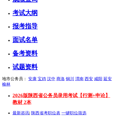
考试大纲
报考指导
面试名单
备考资料
试题资料
地市公务员：
安康
宝鸡
汉中
商洛
铜川
渭南
西安
咸阳
延安
榆林
2026版陕西省公务员录用考试【行测+申论】
教材 2本
最新咨讯
|
陕西省考职位表
一键职位筛选