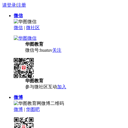
请登录
|
注册
微信
微信
|
微社区
华图教育
微信号:huatuv
关注
华图教育
参与微社区互动
加入
微博
微博
|
华图吧