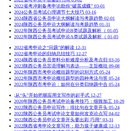
2022省考冲刺备考申论助你“破茧成蝶”
03-01
2024公务员考试心理调节七大技巧
03-16
2024陕西省公务员申论大纲解读与考题趋势
02-01
2024陕西公务员申论大纲解读与考题趋势
01-31
2022年陕西公务员考试申论B类试题及解析（
01-05
2022年陕西公务员考试申论A类试题及解析（
01-05
2022省考申论之“问题”的解读
12-31
2022省考申论的归纳总结技巧
12-27
2024陕西省公务员资料分析难度分析及考点归
03-16
2023陕西公务员言语理解与表达——主旨概括
09-08
2022年陕西市考申论概括题型的识别方式
05-24
2022年陕西市考申论概括题型的四种考法与答
05-24
2022年陕西市考申论：如何在分类归纳题中合
05-24
;从“头”开始把握应用文写作的起手式
12-27
2020年陕西公务员考试申论备考技巧：细致加工
10-29
2022陕西公务员申论写作：排比句在文章开头
05-24
2022陕西公务员考试申论文章如何攻克论点写
04-02
2022陕西公务员申论文章开头要出彩 巧用“
03-31
2022陕西省考申论文章写作：助力孩子健康成
12-13