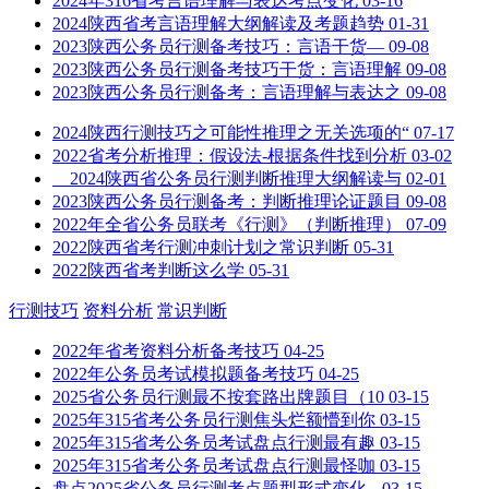
2024年316省考言语理解与表达考点变化
03-16
2024陕西省考言语理解大纲解读及考题趋势
01-31
2023陕西公务员行测备考技巧：言语干货—
09-08
2023陕西公务员行测备考技巧干货：言语理解
09-08
2023陕西公务员行测备考：言语理解与表达之
09-08
2024陕西行测技巧之可能性推理之无关选项的“
07-17
2022省考分析推理：假设法-根据条件找到分析
03-02
2024陕西省公务员行测判断推理大纲解读与
02-01
2023陕西公务员行测备考：判断推理论证题目
09-08
2022年全省公务员联考《行测》（判断推理）
07-09
2022陕西省考行测冲刺计划之常识判断
05-31
2022陕西省考判断这么学
05-31
行测技巧
资料分析
常识判断
2022年省考资料分析备考技巧
04-25
2022年公务员考试模拟题备考技巧
04-25
2025省公务员行测最不按套路出牌题目（10
03-15
2025年315省考公务员行测焦头烂额懵到你
03-15
2025年315省考公务员考试盘点行测最有趣
03-15
2025年315省考公务员考试盘点行测最怪咖
03-15
盘点2025省公务员行测考点题型形式变化--
03-15