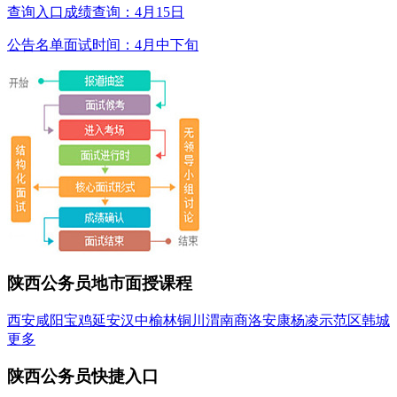
查询入口
成绩查询：4月15日
公告名单
面试时间：4月中下旬
陕西公务员地市面授课程
西安
咸阳
宝鸡
延安
汉中
榆林
铜川
渭南
商洛
安康
杨凌示范区
韩城
更多
陕西公务员快捷入口