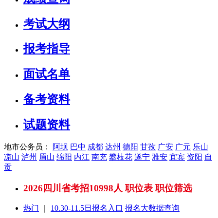
考试大纲
报考指导
面试名单
备考资料
试题资料
地市公务员：
阿坝
巴中
成都
达州
德阳
甘孜
广安
广元
乐山
凉山
泸州
眉山
绵阳
内江
南充
攀枝花
遂宁
雅安
宜宾
资阳
自
贡
2026四川省考招10998人
职位表
职位筛选
热门
｜
10.30-11.5日报名入口
报名大数据查询