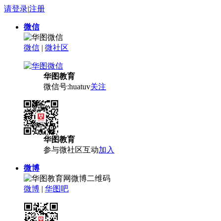
请登录
|
注册
微信
微信
|
微社区
华图教育
微信号:huatuv
关注
华图教育
参与微社区互动
加入
微博
微博
|
华图吧