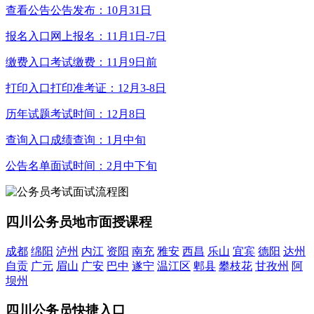
查看公告
公告发布：10月31日
报名入口
网上报名：11月1日-7日
缴费入口
考试缴费：11月9日前
打印入口
打印准考证：12月3-8日
历年试题
考试时间：12月8日
查询入口
成绩查询：1月中旬
公告名单
面试时间：2月中下旬
四川公务员地市面授课程
成都
绵阳
泸州
内江
资阳
南充
雅安
西昌
乐山
宜宾
德阳
达州
自贡
广元
眉山
广安
巴中
遂宁
温江区
郫县
攀枝花
甘孜州
阿
坝州
四川公务员快捷入口