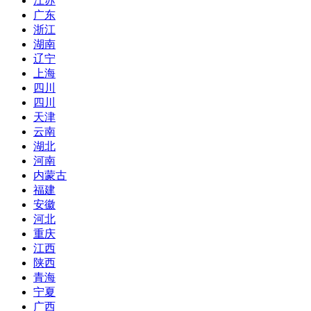
江苏
广东
浙江
湖南
辽宁
上海
四川
四川
天津
云南
湖北
河南
内蒙古
福建
安徽
河北
重庆
江西
陕西
青海
宁夏
广西