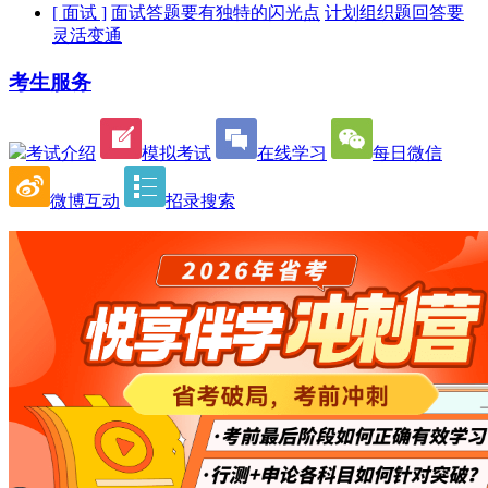
[ 面试 ]
面试答题要有独特的闪光点
计划组织题回答要
灵活变通
考生服务
考试介绍
模拟考试
在线学习
每日微信
微博互动
招录搜索