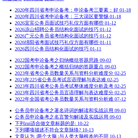
2020年四川省考申论备考：申论备考三要素：好
01-18
2020年四川省考申论备考：三大误区要警惕
01-18
2026宜宾公务员面试技巧礼仪方面有哪些
01-12
2026凉山招聘公务员结构化面试的技巧
01-12
2026广元公务员省考结构化面试的技巧
01-12
2026绵阳省考面试技巧礼仪方面有哪些
01-11
2026四川公务员结构化面试的技巧
01-11
2022国考申论备考之归纳概括答题思路
09-03
2022国考申论备考之概括归纳的答题重点
09-03
2023年省考公务员数量关系与资料分析难度分
02-25
2023年225省公务员考试言语理解与表达难
02-25
2023年四川省考公务员考试整体难度分析及考
02-25
2023年四川省考公务员言语理解与表达难度分
02-25
2022年全国省考公务员数量关系与资料分析难
07-12
公务员申论备考之著名诗词的解读和实战运用
09-03
公务员申论备考之名言警句解读及实战运用
09-03
下列zui适合做文章标题的是:
10-22
下列哪项描述不符合文章脉络?
10-13
文章认为 ;两个大脑 ;与人类大脑根本的不同
10-13