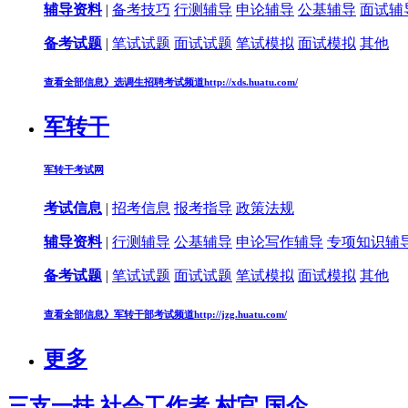
辅导资料
|
备考技巧
行测辅导
申论辅导
公基辅导
面试辅
备考试题
|
笔试试题
面试试题
笔试模拟
面试模拟
其他
查看全部信息》
选调生招聘考试频道
http://xds.huatu.com/
军转干
军转干考试网
考试信息
|
招考信息
报考指导
政策法规
辅导资料
|
行测辅导
公基辅导
申论写作辅导
专项知识辅
备考试题
|
笔试试题
面试试题
笔试模拟
面试模拟
其他
查看全部信息》
军转干部考试频道
http://jzg.huatu.com/
更多
三支一扶
社会工作者
村官
国企