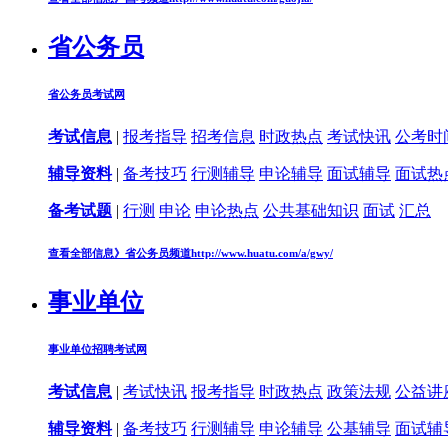
省公务员
省公务员考试网
考试信息
|
报考指导
招考信息
时政热点
考试快讯
公考时
辅导资料
|
备考技巧
行测辅导
申论辅导
面试辅导
面试热
备考试题
|
行测
申论
申论热点
公共基础知识
面试
汇总
查看全部信息》
省公务员频道
http://www.huatu.com/a/gwy/
事业单位
事业单位招聘考试网
考试信息
|
考试快讯
报考指导
时政热点
政策法规
公益讲
辅导资料
|
备考技巧
行测辅导
申论辅导
公基辅导
面试辅