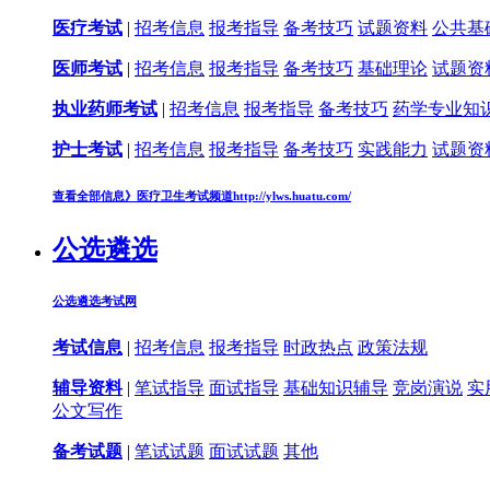
医疗考试
|
招考信息
报考指导
备考技巧
试题资料
公共基
医师考试
|
招考信息
报考指导
备考技巧
基础理论
试题资
执业药师考试
|
招考信息
报考指导
备考技巧
药学专业知
护士考试
|
招考信息
报考指导
备考技巧
实践能力
试题资
查看全部信息》
医疗卫生考试频道
http://ylws.huatu.com/
公选遴选
公选遴选考试网
考试信息
|
招考信息
报考指导
时政热点
政策法规
辅导资料
|
笔试指导
面试指导
基础知识辅导
竞岗演说
实
公文写作
备考试题
|
笔试试题
面试试题
其他