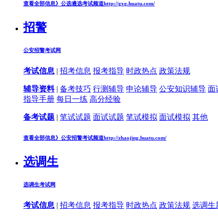
查看全部信息》
公选遴选考试频道
http://gxg.huatu.com/
招警
公安招警考试网
考试信息
|
招考信息
报考指导
时政热点
政策法规
辅导资料
|
备考技巧
行测辅导
申论辅导
公安知识辅导
面
指导手册
每日一练
高分经验
备考试题
|
笔试试题
面试试题
笔试模拟
面试模拟
其他
查看全部信息》
公安招警考试频道
http://zhaojing.huatu.com/
选调生
选调生考试网
考试信息
|
招考信息
报考指导
时政热点
政策法规
选调生