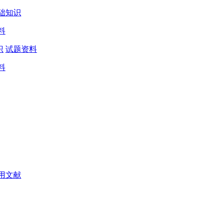
础知识
料
识
试题资料
料
用文献