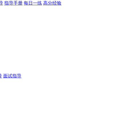
导
指导手册
每日一练
高分经验
导
面试指导