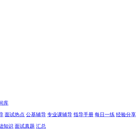
间库
导
面试热点
公基辅导
专业课辅导
指导手册
每日一练
经验分享
础知识
面试真题
汇总