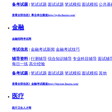
备考试题
|
笔试试题
面试试题
笔试模拟
面试模拟
公共基
查看全部信息》
事业单位频道
http://sydw.huatu.com/
金融
金融招聘考试网
考试信息
|
金融考试新闻
金融考试技巧
辅导资料
|
行测辅导
综合知识辅导
专业科目辅导
面试辅
每日一练
高分经验
备考试题
|
笔试试题
面试试题
笔试模拟
面试模拟
其他
查看全部信息》
金融考试频道
http://jinrong.huatu.com/
医疗
医疗卫生人才网