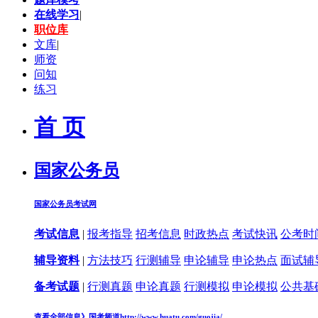
在线学习
|
职位库
文库
|
师资
问知
练习
首 页
国家公务员
国家公务员考试网
考试信息
|
报考指导
招考信息
时政热点
考试快讯
公考时
辅导资料
|
方法技巧
行测辅导
申论辅导
申论热点
面试辅
备考试题
|
行测真题
申论真题
行测模拟
申论模拟
公共基
查看全部信息》
国考频道
http://www.huatu.com/guojia/