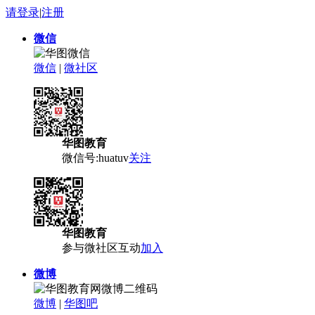
请登录
|
注册
微信
微信
|
微社区
华图教育
微信号:huatuv
关注
华图教育
参与微社区互动
加入
微博
微博
|
华图吧