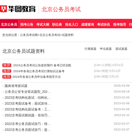
北京公务员考试
北京公务员
招考公告
考试大纲
职位表
报名入口
成绩查询
考试快讯
报考指导
您当前位置：
公务员考试网
>
北京公务员考试
>试题资料
行测真题
申论真题
面试真题
北京公务员试题资料
推荐
[12k+人浏览] 4月21日
2024公务员考试公告提前预约 备考已经启航
推荐
[10k+浏览] 5月11日
2024年各省公务员考试行测知识点备考
推荐
[19k+浏览] 5月1日
2024年各省公务员申论备考指导方法
陇南省考面试题
2026-03-09
公务员公安专业笔试题型_2025年北京公务员考试
2024-09-18
2023京考结构化面试：结构化面试题之攻心之略
2023-02-06
2023京考面试备考：面试宣传类试题的宣传方法
2023-02-06
2023京考结构化面试备考：工作关系处理面试题
2023-02-06
2022京考面试模拟题：首张罚单来了，让高层安全管理更安全
2022-02-11
2022京考公务员面试技巧：情景模拟题目难点在哪儿？
2022-02-07
2022京考公务员面试技巧：提高结构化面试题目分析
2022-02-07