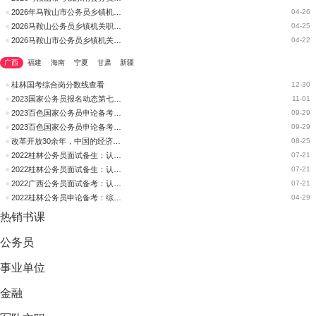
2026年马鞍山市公务员乡镇机关职位、县区直综合管理类职位总成绩公告（二）
04-26
2026马鞍山公务员乡镇机关职位、县区直综合管理类面试总成绩公告(一)
04-25
2026马鞍山市公务员乡镇机关职位、县区直综合管理类职位面试人选公告
04-22
广西
福建
海南
宁夏
甘肃
新疆
桂林国考综合岗分数线查看
12-30
2023国家公务员报名动态第七日：综合岗最热岗位竞争比1827：1
11-01
2023百色国家公务员申论备考：综合分析题讲解
09-29
2023百色国家公务员申论备考：综合分析题—破解“谈谈对XXX的理解”
09-29
改革开放30余年，中国的经济社会发展成就 ，综合国力大大增强，人民
08-25
2022桂林公务员面试备生：认识现象类综合分析题型
07-21
2022桂林公务员面试备生：认识现象类综合分析题型
07-21
2022广西公务员面试备考：认识现象类综合分析题型
07-21
2022桂林公务员申论备考：综合分析学习方法
04-29
热销
书课
公务员
事业单位
金融