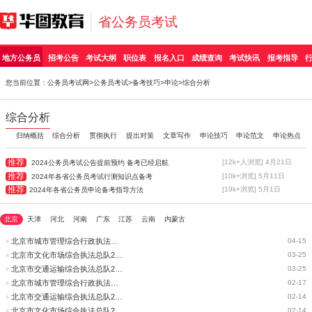
省公务员考试
地方公务员
招考公告
考试大纲
职位表
报名入口
成绩查询
考试快讯
报考指导
您当前位置：
公务员考试网
>
公务员考试
>
备考技巧
>
申论
>综合分析
综合分析
归纳概括
综合分析
贯彻执行
提出对策
文章写作
申论技巧
申论范文
申论热点
推荐
[12k+人浏览] 4月21日
2024公务员考试公告提前预约 备考已经启航
推荐
[10k+浏览] 5月11日
2024年各省公务员考试行测知识点备考
推荐
[19k+浏览] 5月1日
2024年各省公务员申论备考指导方法
北京
天津
河北
河南
广东
江苏
云南
内蒙古
北京市城市管理综合行政执法局2025年考录公务员拟录用公示公告
04-15
北京市文化市场综合执法总队2025年考录公务员拟录用公示公告
03-25
北京市交通运输综合执法总队2025年考录公务员拟录用人员公示公告
03-25
北京市城市管理综合行政执法局2025年度考试录用公务员面试公告
02-17
北京市交通运输综合执法总队2025年度考试录用公务员面试公告
02-14
北京市文化市场综合执法总队2025年度考试录用公务员面试公告
02-14