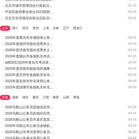
北京市城市管理综合行政执法局2025年考试录用公务员资格复审公告
01-10
平谷区政府事业单位2023招聘专业考试和综合成绩及资格审查公告
06-25
北京文化市场综合执法总队2023公务员第一批拟录用人员公示
04-21
山东
浙江
四川
贵州
上海
吉林
辽宁
黑龙江
2026年度青岛市专项招录公务员面试人员综合成绩
06-01
2026年度德州市面向优秀本土人才招录基层公务员综合成绩及进入体检和考察范围人选的公告
04-03
2026年度济南市面向优秀本土人才考试录用基层公务员面试人员综合成绩
03-18
2026年度烟台市各级机关考试录用公务员综合成绩及进入体检(体测)范围人员名单(不含公安机关)
03-16
&#8203;2025年青岛市考试录用公务员黄岛区综合行政执法大队(区文化市场行政执法大队)法制审核职位B拟录用人员公示
12-29
2025年度济南市财政局所属事业单位初级综合类岗位公开招聘拟聘用人员名单公示
06-24
2025年度滨州市各级机关补充录用公务员面试人员综合成绩
06-05
2025年度东营市补充录用公务员面试人员综合成绩
06-03
2025年度淄博市各级机关补充录用公务员面试人员综合成绩
06-03
安徽
湖南
湖北
重庆
江西
陕西
山西
青海
2026马鞍山公务员其他综合管理类职位、行政执法类职位总成绩公告(一)
05-18
2026马鞍山公务员其他综合管理类、行政执法类递补资格复审结果公告
05-11
2026马鞍山公务员市县区直其他综合管理类、行政执法类递补资格复审公告
05-10
2026年马鞍山市公务员乡镇机关职位、县区直综合管理类职位报考者体检结果及递补体检人选
05-10
2026马鞍山市考试录用公务员乡镇机关职位、县区直综合管理类职位体检、考察人选及领取《体检、考察通知书》公告
04-30
2026马鞍山市考试录用公务员乡镇机关职位、县区直综合管理类职位面试成绩暨考试总成绩公告（三）
04-28