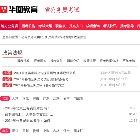
省公务员考试
地方公务员
招考公告
考试大纲
职位表
报名入口
成绩查询
考试快讯
报考指导
您当前位置：
公务员考试网
>
公务员考试
>
报考指导
>政策法规
政策法规
报考流程
报考问答
报考条件
职能介绍
政策法规
报考数据分析
历年考情
推荐
[12k+人浏览] 4月21日
2024公务员考试公告提前预约 备考已经启航
推荐
[10k+浏览] 5月11日
2024年各省公务员考试行测知识点备考
推荐
[19k+浏览] 5月1日
2024年各省公务员申论备考指导方法
北京
天津
河北
河南
广东
江苏
云南
内蒙古
2019年北京公务员报考指南：京考报考政策规定(9)
11-23
政策法规处、人事处党支部组织“ 懒政怠政”突出问题专项治理自
01-10
2014年公务员面试备考：如何看待政策法规
12-17
山东
浙江
四川
贵州
上海
吉林
辽宁
黑龙江