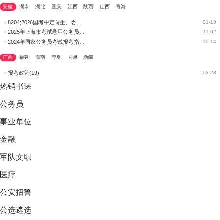
安徽
湖南
湖北
重庆
江西
陕西
山西
青海
8204;2026国考中定向生、委培生能否报考？政策限制有哪些例外？&
01-13
2025年上海市考试录用公务员政策问答
11-02
2024年国家公务员考试报考指南-报考政策规定
10-14
广西
福建
海南
宁夏
甘肃
新疆
报考政策(19)
02-23
热销
书课
公务员
事业单位
金融
军队文职
医疗
公安招警
公选遴选