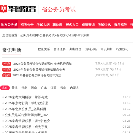
省公务员考试
地方公务员
招考公告
考试大纲
职位表
报名入口
成绩查询
考试快讯
报考指导
您当前位置：
公务员考试网
>
公务员考试
>
备考技巧
>
行测
>常识判断
常识判断
数量关系
言语理解
判断推理
资料分析
常识判断
行测技巧
推荐
[12k+人浏览] 4月21日
2024公务员考试公告提前预约 备考已经启航
推荐
[10k+浏览] 5月11日
2024年各省公务员考试行测知识点备考
推荐
[19k+浏览] 5月1日
2024年各省公务员申论备考指导方法
北京
天津
河北
河南
广东
江苏
云南
内蒙古
2026京考大纲解读：常识与政治理，您准备好了吗？
11-10
2025年京考行测：学好政治理论和常识
11-13
2025年北京公务员_公共科目笔试考试大纲_行测_常识判断
11-12
公务员笔试行测常识判断_2025年北京公务员考试
09-18
2025京考常识积累：谈“传”色变
04-26
2025京考常识积累：成为宇航员需要哪些条件？
04-26
2025年京考常识备考：各朝首都古今地名汇总
04-18