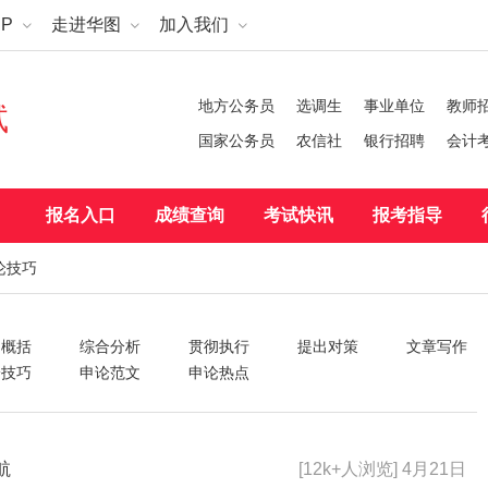
P
走进华图
加入我们
地方公务员
选调生
事业单位
教师
试
国家公务员
农信社
银行招聘
会计
报名入口
成绩查询
考试快讯
报考指导
论技巧
纳概括
综合分析
贯彻执行
提出对策
文章写作
论技巧
申论范文
申论热点
航
[12k+人浏览] 4月21日