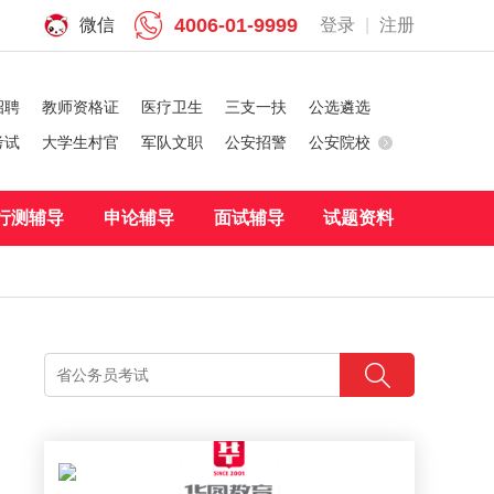
4006-01-9999
微信
登录
|
注册
招聘
教师资格证
医疗卫生
三支一扶
公选遴选
考试
大学生村官
军队文职
公安招警
公安院校
行测辅导
申论辅导
面试辅导
试题资料