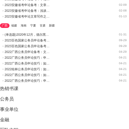
2023安徽省考申论备考：文章写作的解题技巧
02-09
2023安徽省考申论备考：浅谈文章如何立论
02-08
2023安徽省考申论文章写作之关于双减政策
01-13
广西
福建
海南
宁夏
甘肃
新疆
(单选题)2020年12月，德尔黑和三位同事在《当代生物学》上发表了文章
01-31
2023百色国家公务员申论备考：名人名言在申论文章写作中的运用
09-29
2023百色国家公务员申论备考：如何三步逃脱文章跑题的陷阱
09-29
2022广西公务员申论备考：文章立意的确定
04-29
2022广西公务员申论技巧：申论文章写作的看“脸”时代
04-21
2022广西公务员申论技巧：如何写出漂亮的申论文章结尾
04-21
2022桂林公务员申论技巧：如何写出漂亮的申论文章结尾
04-21
2022广西公务员申论技巧：如何在材料中梳理文章脉络
04-21
2022广西公务员申论技巧：申论文章开头该如何写
04-21
热销
书课
公务员
事业单位
金融