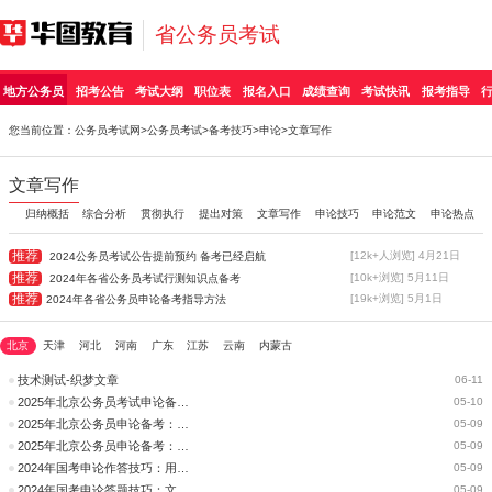
省公务员考试
地方公务员
招考公告
考试大纲
职位表
报名入口
成绩查询
考试快讯
报考指导
您当前位置：
公务员考试网
>
公务员考试
>
备考技巧
>
申论
>文章写作
文章写作
归纳概括
综合分析
贯彻执行
提出对策
文章写作
申论技巧
申论范文
申论热点
推荐
[12k+人浏览] 4月21日
2024公务员考试公告提前预约 备考已经启航
推荐
[10k+浏览] 5月11日
2024年各省公务员考试行测知识点备考
推荐
[19k+浏览] 5月1日
2024年各省公务员申论备考指导方法
北京
天津
河北
河南
广东
江苏
云南
内蒙古
技术测试-织梦文章
06-11
2025年北京公务员考试申论备考：写好一个文章开头
05-10
2025年北京公务员申论备考：文章写作技巧
05-09
2025年北京公务员申论备考：如何理解文章开头的作用?
05-09
2024年国考申论作答技巧：用好标题为文章添彩
05-09
2024年国考申论答题技巧：文章写作第一步怎么走
05-09