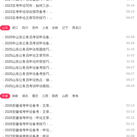
2023京考申论写作：如何三步逃脱文章跑题的陷阱？
10-19
2023京考申论综合指导备考：文章写作技巧
06-13
2023京考申论文章写作技巧：开头怎么写？
06-07
山东
浙江
四川
贵州
上海
吉林
辽宁
黑龙江
2025年山东公务员考试申论备考技巧：文章精准立意
03-28
2025年山东公务员考试申论备考技巧：文章开头如何做到简洁清晰？
03-28
2025山东公务员申论答题技巧：文章写作第一步怎么走
11-22
2025山东公务员申论文章写作素材储备之中国精神
11-22
2025山东公务员申论作答技巧：用好标题为文章添彩
11-22
2025山东公务员申论备考技巧：文章写作中心论点的注意事项
09-27
2025山东公务员申论备考技巧：文章写作中题干给定题目如何确立中
09-27
2025山东公务员申论热点：做好“土特产”这篇大文章
09-27
2025山东公务员考试申论模拟题：做好“土特产”这篇大文章
09-25
安徽
湖南
湖北
重庆
江西
陕西
山西
青海
2026安徽省考申论备考：文章精准立意
02-13
2026安徽省考申论备考：文章开头如何做到简洁清晰？
02-13
2026安徽省考申论：申论文章写作画龙点睛之“凤尾
02-12
2026安徽省考申论备考技巧：文章精准立意
02-12
2025安徽省考申论备考：申论之关系类文章写作立意如何破
02-25
2023安徽省考申论备考：申论文章写作备考之开头
02-09