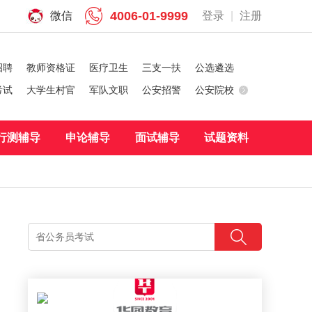
4006-01-9999
微信
登录
|
注册
招聘
教师资格证
医疗卫生
三支一扶
公选遴选
考试
大学生村官
军队文职
公安招警
公安院校
行测辅导
申论辅导
面试辅导
试题资料