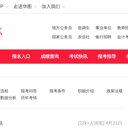
P
走进华图
加入我们
地方公务员
选调生
事业单位
教师
试
国家公务员
农信社
银行招聘
会计
报名入口
成绩查询
考试快讯
报考指导
考流程
报考问答
报考条件
职能介绍
政策法规
考数据分析
历年考情
航
[12k+人浏览] 4月21日