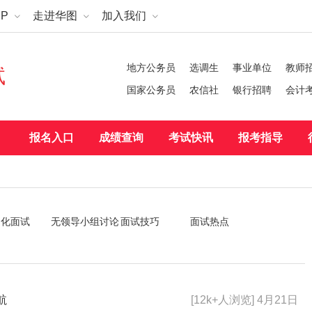
P
走进华图
加入我们
地方公务员
选调生
事业单位
教师
试
国家公务员
农信社
银行招聘
会计
报名入口
成绩查询
考试快讯
报考指导
构化面试
无领导小组讨论
面试技巧
面试热点
航
[12k+人浏览] 4月21日