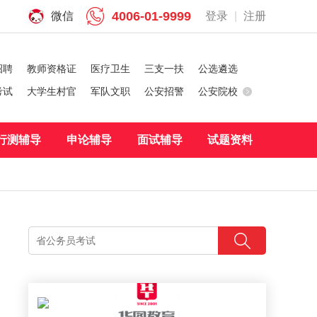
4006-01-9999
微信
登录
|
注册
招聘
教师资格证
医疗卫生
三支一扶
公选遴选
考试
大学生村官
军队文职
公安招警
公安院校
行测辅导
申论辅导
面试辅导
试题资料