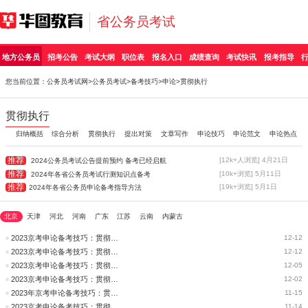
省公务员考试
地方公务员
招考公告
考试大纲
职位表
报名入口
成绩查询
考试快讯
报考指导
您当前位置：
公务员考试网
>
公务员考试
>
备考技巧
>
申论
>贯彻执行
贯彻执行
归纳概括
综合分析
贯彻执行
提出对策
文章写作
申论技巧
申论范文
申论热点
推荐
[12k+人浏览] 4月21日
2024公务员考试公告提前预约 备考已经启航
推荐
[10k+浏览] 5月11日
2024年各省公务员考试行测知识点备考
推荐
[19k+浏览] 5月1日
2024年各省公务员申论备考指导方法
北京
天津
河北
河南
广东
江苏
云南
内蒙古
2023京考申论备考技巧：贯彻执行能力如何考察？
12-12
2023京考申论备考技巧：贯彻执行题
12-12
2023京考申论备考技巧：贯彻执行题“破解之道”
12-05
2023京考申论备考技巧：贯彻执行能力的破解之道
12-02
2023年京考申论备考技巧：贯彻执行篇
11-15
2023京考申论备考技巧：贯彻执行类题型需要注意的细节
11-14