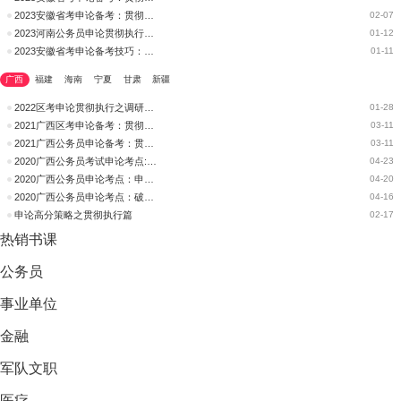
2023安徽省考申论备考：贯彻执行能力“难点突破”
02-07
2023河南公务员申论贯彻执行题的格式和语言风格
01-12
2023安徽省考申论备考技巧：贯彻执行能力如何考察？
01-11
广西
福建
海南
宁夏
甘肃
新疆
2022区考申论贯彻执行之调研报告的答题技巧
01-28
2021广西区考申论备考：贯彻执行的三个技巧
03-11
2021广西公务员申论备考：贯彻执行的三个技巧
03-11
2020广西公务员考试申论考点:申论贯彻执行题的审题技巧和方法总结
04-23
2020广西公务员申论考点：申论贯彻执行题要注重逻辑
04-20
2020广西公务员申论考点：破除申论贯彻执行“格式”难
04-16
申论高分策略之贯彻执行篇
02-17
热销
书课
公务员
事业单位
金融
军队文职
医疗