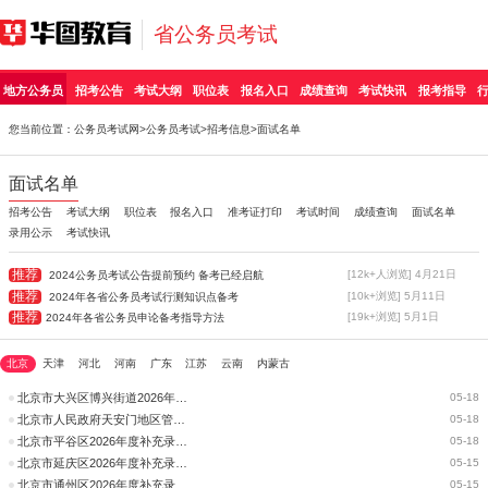
省公务员考试
地方公务员
招考公告
考试大纲
职位表
报名入口
成绩查询
考试快讯
报考指导
您当前位置：
公务员考试网
>
公务员考试
>
招考信息
>面试名单
面试名单
招考公告
考试大纲
职位表
报名入口
准考证打印
考试时间
成绩查询
面试名单
录用公示
考试快讯
推荐
[12k+人浏览] 4月21日
2024公务员考试公告提前预约 备考已经启航
推荐
[10k+浏览] 5月11日
2024年各省公务员考试行测知识点备考
推荐
[19k+浏览] 5月1日
2024年各省公务员申论备考指导方法
北京
天津
河北
河南
广东
江苏
云南
内蒙古
北京市大兴区博兴街道2026年度补充录用公务员面试公告
05-18
北京市人民政府天安门地区管理委员会2026年度补充录用公务员面试公告
05-18
北京市平谷区2026年度补充录用公务员面试公告
05-18
北京市延庆区2026年度补充录用公务员面试公告
05-15
北京市通州区2026年度补充录用公务员面试公告
05-15