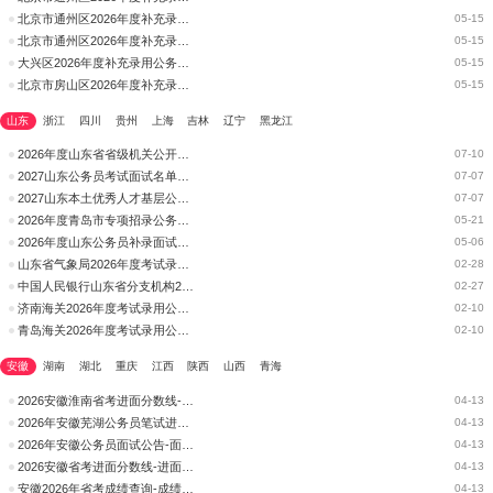
北京市通州区2026年度补充录用公务员面试公告
05-15
北京市通州区2026年度补充录用公务员面试公告
05-15
大兴区2026年度补充录用公务员面试公告
05-15
北京市房山区2026年度补充录用公务员面试公告
05-15
山东
浙江
四川
贵州
上海
吉林
辽宁
黑龙江
2026年度山东省省级机关公开遴选公务员面试公告&#160;
07-10
2027山东公务员考试面试名单_资格审查|时间_面试公告|时间汇总
07-07
2027山东本土优秀人才基层公务员面试名单|资格审查|面试公告汇总
07-07
2026年度青岛市专项招录公务员面试公告汇总
05-21
2026年度山东公务员补录面试名单_面试公告_面试时间汇总
05-06
山东省气象局2026年度考试录用参照公务员法管理事业单位机关工作人员递补面试公告
02-28
中国人民银行山东省分支机构2026年度考试录用公务员面试公告
02-27
济南海关2026年度考试录用公务员面试公告
02-10
青岛海关2026年度考试录用公务员面试公告
02-10
安徽
湖南
湖北
重庆
江西
陕西
山西
青海
2026安徽淮南省考进面分数线-进面名单-面试公告
04-13
2026年安徽芜湖公务员笔试进面分数线-进面名单-面试公告
04-13
2026年安徽公务员面试公告-面试时间-进面名单
04-13
2026安徽省考进面分数线-进面名单-面试公告
04-13
安徽2026年省考成绩查询-成绩排名-面试名单
04-13