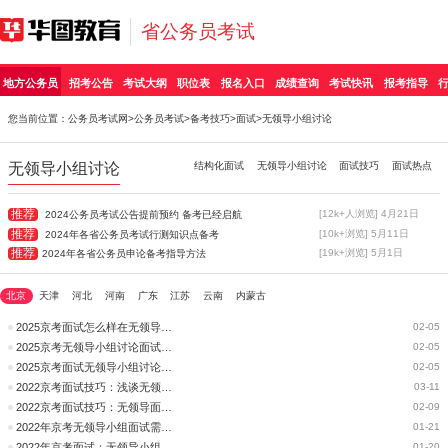
省公务员考试
地方公务员
招考公告
考试大纲
职位表
报名入口
成绩查询
考试快讯
报考指导
您当前位置：
公务员考试网
>
公务员考试
>
备考技巧
>
面试
>无领导小组讨论
无领导小组讨论
结构化面试
无领导小组讨论
面试技巧
面试热点
推荐
[12k+人浏览] 4月21日
2024公务员考试公告提前预约 备考已经启航
推荐
[10k+浏览] 5月11日
2024年各省公务员考试行测知识点备考
推荐
[19k+浏览] 5月1日
2024年各省公务员申论备考指导方法
北京
天津
河北
河南
广东
江苏
云南
内蒙古
2025京考面试怎么样在无领导小组讨论面试中脱颖而出
02-05
2025京考无领导小组讨论面试有没有高分技巧?
02-05
2025京考面试无领导小组讨论如何备考？
02-05
2022京考面试技巧：浅谈无领导面试
03-11
2022京考面试技巧：无领导面试怎么评分？
02-09
2022年京考无领导小组面试需要注意的礼仪细节
01-21
2022年京考面试：无领导小组怎样答更容易拿分？
01-20