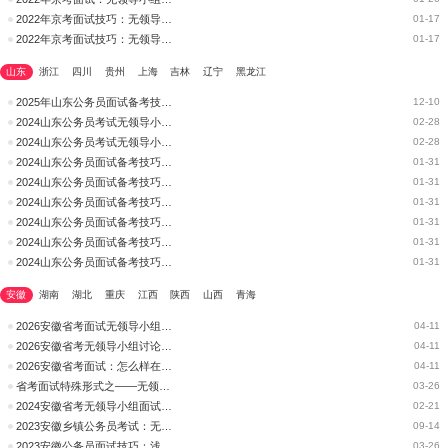
2022年京考面试技巧：无领导小组讨论避免以下三点
01-17
2022年京考面试技巧：无领导小组讨论避免以下三点
01-17
山东
浙江
四川
贵州
上海
吉林
辽宁
黑龙江
2025年山东公务员面试备考技巧：无领导小组讨论面试礼仪的三个大
12-10
2024山东公务员考试无领导小组面试：面试时有哪些门道?
02-28
2024山东公务员考试无领导小组面试：面试时有哪些门道?
02-28
2024山东公务员面试备考技巧：如何 “掌控”无领导小组讨论
01-31
2024山东公务员面试备考技巧：如何 “掌控”无领导小组讨论
01-31
2024山东公务员面试备考技巧：无领导面试之个人陈述技巧
01-31
2024山东公务员面试备考技巧：无领导小组讨论的三个制胜武器
01-31
2024山东公务员面试备考技巧：无领导小组讨论的三个制胜武器
01-31
2024山东公务员面试备考技巧：无领导小组讨论之角色定位——总结
01-31
安徽
湖南
湖北
重庆
江西
陕西
山西
青海
2026安徽省考面试无领导小组讨论如何备考？
04-11
2026安徽省考无领导小组讨论面试有没有高分技巧?
04-11
2026安徽省考面试：怎么样在无领导小组讨论面试中脱颖而出
04-11
省考面试特殊形式之——无领导面试技巧
03-26
2024安徽省考无领导小组面试：面试时有哪些门道?
02-21
2023安徽乡镇公务员考试：无领导小组讨论面试中如何脱颖而出
09-14
2023安徽公务员面试技巧：浅谈无领导面试
03-26