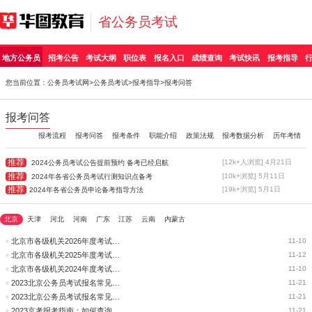
省公务员考试
地方公务员
招考公告
考试大纲
职位表
报名入口
成绩查询
考试快讯
报考指导
您当前位置：
公务员考试网
>
公务员考试
>
报考指导
>报考问答
报考问答
报考流程
报考问答
报考条件
职能介绍
政策法规
报考数据分析
历年考情
推荐
[12k+人浏览] 4月21日
2024公务员考试公告提前预约 备考已经启航
推荐
[10k+浏览] 5月11日
2024年各省公务员考试行测知识点备考
推荐
[19k+浏览] 5月1日
2024年各省公务员申论备考指导方法
北京
天津
河北
河南
广东
江苏
云南
内蒙古
北京市各级机关2026年度考试录用公务员报考指南
11-10
北京市各级机关2025年度考试录用公务员报考指南
11-12
北京市各级机关2024年度考试录用公务员报考指南
11-10
2023北京公务员考试报名常见问题解答
11-21
2023北京公务员考试报名常见问题解答
11-21
2023京考报考指南：如何查询资格审查结果
11-21