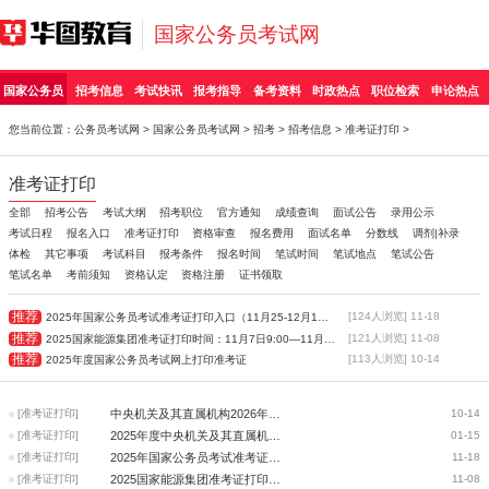
国家公务员考试网
国家公务员
招考信息
考试快讯
报考指导
备考资料
时政热点
职位检索
申论热点
您当前位置：
公务员考试网
>
国家公务员考试网
>
招考
>
招考信息
>
准考证打印
>
准考证打印
全部
招考公告
考试大纲
招考职位
官方通知
成绩查询
面试公告
录用公示
考试日程
报名入口
准考证打印
资格审查
报名费用
面试名单
分数线
调剂|补录
体检
其它事项
考试科目
报考条件
报名时间
笔试时间
笔试地点
笔试公告
笔试名单
考前须知
资格认定
资格注册
证书领取
推荐
[124人浏览] 11-18
2025年国家公务员考试准考证打印入口（11月25-12月1日）
推荐
[121人浏览] 11-08
2025国家能源集团准考证打印时间：11月7日9:00—11月10日12:00
推荐
[113人浏览] 10-14
2025年度国家公务员考试网上打印准考证
[准考证打印]
中央机关及其直属机构2026年度考试录用公务员—准考证打印
10-14
[准考证打印]
2025年度中央机关及其直属机构考试录用公务员报名确认及准考证打印咨询电话
01-15
[准考证打印]
2025年国家公务员考试准考证打印入口（11月25-12月1日）
11-18
[准考证打印]
2025国家能源集团准考证打印时间：11月7日9:00—11月10日12:00
11-08