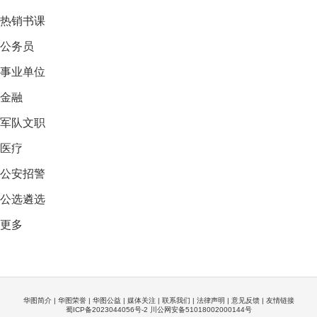
热销
书课
公务员
事业单位
金融
军队文职
医疗
公安招警
公选遴选
更多
华图简介
|
华图荣誉
|
华图公益
|
媒体关注
|
联系我们
|
法律声明
|
意见反馈
|
友情链接
蜀ICP备2023044056号-2 川公网安备51018002000144号