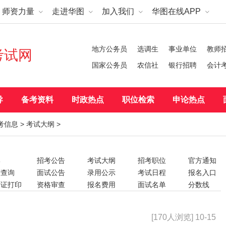
师资力量
走进华图
加入我们
华图在线APP
地方公务员
选调生
事业单位
教师
考试网
国家公务员
农信社
银行招聘
会计
导
备考资料
时政热点
职位检索
申论热点
考信息
>
考试大纲
>
部
招考公告
考试大纲
招考职位
官方通知
绩查询
面试公告
录用公示
考试日程
报名入口
考证打印
资格审查
报名费用
面试名单
分数线
|补录
体检
其它事项
考试科目
报考条件
名时间
笔试时间
笔试地点
笔试公告
笔试名单
[170人浏览] 10-15
前须知
资格认定
资格注册
证书领取