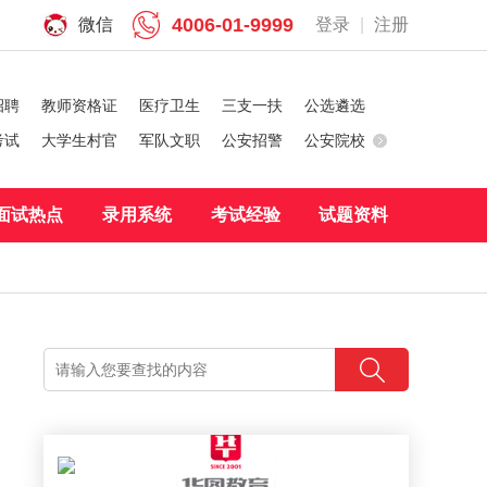
4006-01-9999
微信
登录
|
注册
招聘
教师资格证
医疗卫生
三支一扶
公选遴选
考试
大学生村官
军队文职
公安招警
公安院校
面试热点
录用系统
考试经验
试题资料