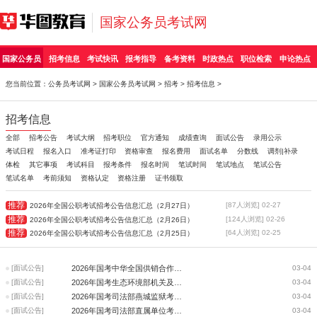
国家公务员考试网
国家公务员
招考信息
考试快讯
报考指导
备考资料
时政热点
职位检索
申论热点
您当前位置：
公务员考试网
>
国家公务员考试网
>
招考
>
招考信息
>
招考信息
全部
招考公告
考试大纲
招考职位
官方通知
成绩查询
面试公告
录用公示
考试日程
报名入口
准考证打印
资格审查
报名费用
面试名单
分数线
调剂|补录
体检
其它事项
考试科目
报考条件
报名时间
笔试时间
笔试地点
笔试公告
笔试名单
考前须知
资格认定
资格注册
证书领取
推荐
[87人浏览] 02-27
2026年全国公职考试招考公告信息汇总（2月27日）
推荐
[124人浏览] 02-26
2026年全国公职考试招考公告信息汇总（2月26日）
推荐
[64人浏览] 02-25
2026年全国公职考试招考公告信息汇总（2月25日）
[面试公告]
2026年国考中华全国供销合作总社考试录用机关工作人员面试公告
03-04
[面试公告]
2026年国考生态环境部机关及派出机构考试录用公务员面试公告
03-04
[面试公告]
2026年国考司法部燕城监狱考试录用公务员面试公告
03-04
[面试公告]
2026年国考司法部直属单位考试录用公务员及参公管理人员面试公告
03-04