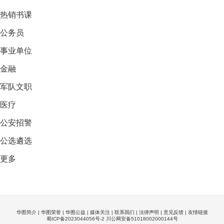
热销
书课
公务员
事业单位
金融
军队文职
医疗
公安招警
公选遴选
更多
华图简介
|
华图荣誉
|
华图公益
|
媒体关注
|
联系我们
|
法律声明
|
意见反馈
|
友情链接
蜀ICP备2023044056号-2 川公网安备51018002000144号