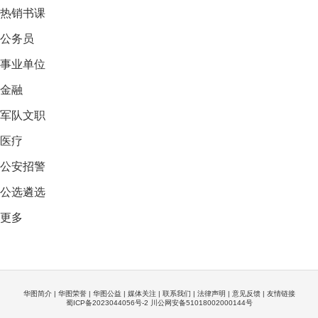
热销
书课
公务员
事业单位
金融
军队文职
医疗
公安招警
公选遴选
更多
华图简介
|
华图荣誉
|
华图公益
|
媒体关注
|
联系我们
|
法律声明
|
意见反馈
|
友情链接
蜀ICP备2023044056号-2 川公网安备51018002000144号