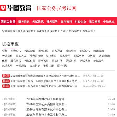
国家公务员考试网
国家公务员
招考信息
考试快讯
报考指导
备考资料
时政热点
职位检索
申论热点
您当前位置：
公务员考试网
>
国家公务员考试网
>
招考
>
招考信息
>
资格审查
>
资格审查
全部
招考公告
考试大纲
招考职位
官方通知
成绩查询
面试公告
录用公示
考试日程
报名入口
准考证打印
资格审查
报名费用
面试名单
分数线
调剂|补录
体检
其它事项
考试科目
报考条件
报名时间
笔试时间
笔试地点
笔试公告
笔试名单
考前须知
资格认定
资格注册
证书领取
推荐
[63人浏览] 01-19
2026国考教育部考试录用公务员笔试成绩入围考生材料审核通知
推荐
[71人浏览] 01-19
2026年国家公务员工业和信息化部机关及直属机构公务员资格复审公告
推荐
[191人浏览] 01-19
2026年国家公务员全国人大机关面试确认和资格复审公告
[资格审查]
2026年国考财政部人事教育司资格复审有关事项通知
01-28
[资格审查]
2026年国家公务员招录财政部资格复审公告
01-26
[资格审查]
2026国考教育部考试录用公务员笔试成绩入围考生材料审核通知
01-19
[资格审查]
2026年国家公务员工业和信息化部机关及直属机构公务员资格复审公告
01-19