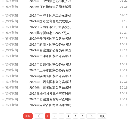
[资格审查]
2024年工业和信息化部机关及直属机构考试录用公务员资格复审公告
01-22
[资格审查]
2024年度市场监管总局考试录用公务员面试资格复审公告
01-19
[资格审查]
2024年中华全国总工会录用机关工作人员面试确认和资格复审的通知
01-17
[资格审查]
2024年国考教育部笔试成绩入围考生材料审核通知
01-17
[资格审查]
2024江苏南京市江宁区委党史工作办公室调整公务员招录职位专业要求有关事项
11-16
[资格审查]
2024国考新动态：303.3万人通过资格审查！平均竞争比77:1！
10-27
[资格审查]
2024年云南省国家公务员考试资格审查时间_国家公务员考试网
10-19
[资格审查]
2024年新疆区国家公务员考试资格审查时间_国家公务员考试网
10-19
[资格审查]
2024年西藏国家公务员考试资格审查时间_国家公务员考试网
10-19
[资格审查]
2024年天津市国家公务员考试资格审查时间_国家公务员考试网
10-19
[资格审查]
2024年四川省国家公务员考试资格审查时间_国家公务员考试网
10-19
[资格审查]
2024年上海市国家公务员考试资格审查时间_国家公务员考试网
10-19
[资格审查]
2024年陕西省国家公务员考试资格审查时间_国家公务员考试网
10-19
[资格审查]
2024年山西省国家公务员考试资格审查时间_国家公务员考试网
10-19
[资格审查]
2024年山东省国家公务员考试资格审查时间_国家公务员考试网
10-19
[资格审查]
2024青海省国考资格审查时间_国家公务员考试
10-19
[资格审查]
2024年西藏国考资格审查时间_国家公务员考试
10-19
[资格审查]
2024年内蒙古国考资格审查时间_国家公务员考试
10-19
首页
1
2
3
4
5
6
尾页