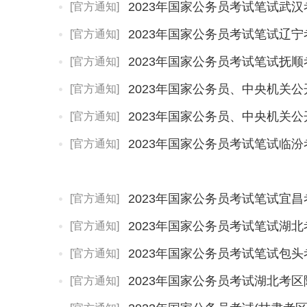
2023年国家公务员考试笔试武
[官方通知]
2023年国家公务员考试笔试辽
[官方通知]
2023年国家公务员考试笔试抚
[官方通知]
[官方通知]
[官方通知]
2023年国家公务员考试笔试临
[官方通知]
2023年国家公务员考试笔试宜
[官方通知]
2023年国家公务员考试笔试湖
[官方通知]
2023年国家公务员考试笔试包
[官方通知]
2023年国家公务员考试湖北考
[官方通知]