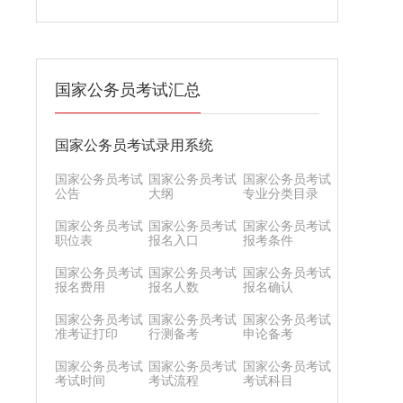
国家公务员考试汇总
国家公务员考试录用系统
国家公务员考试
国家公务员考试
国家公务员考试
公告
大纲
专业分类目录
国家公务员考试
国家公务员考试
国家公务员考试
职位表
报名入口
报考条件
国家公务员考试
国家公务员考试
国家公务员考试
报名费用
报名人数
报名确认
国家公务员考试
国家公务员考试
国家公务员考试
准考证打印
行测备考
申论备考
国家公务员考试
国家公务员考试
国家公务员考试
考试时间
考试流程
考试科目