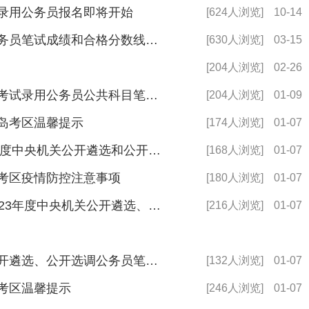
试录用公务员报名即将开始
[624人浏览]
10-14
2023年度国家公务员考试录用公务员笔试成绩和合格分数线公布
[630人浏览]
03-15
[204人浏览]
02-26
2023年度中央机关及其直属机构考试录用公务员公共科目笔试举行分析
[204人浏览]
01-09
芦岛考区温馨提示
[174人浏览]
01-07
2023年国家公务员考试、2023年度中央机关公开遴选和公开选调公务员考试(四
[168人浏览]
01-07
南考区疫情防控注意事项
[180人浏览]
01-07
2023年国家公务员考试笔试和2023年度中央机关公开遴选、公开选调公务员笔试
[216人浏览]
01-07
2023年国家公务员、中央机关公开遴选、公开选调公务员笔试江苏考区考生疫情
[132人浏览]
01-07
阳考区温馨提示
[246人浏览]
01-07