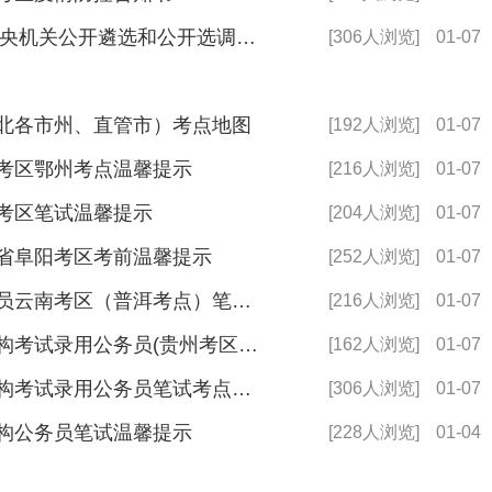
2023年国家公务员考试2023年中央机关公开遴选和公开选调公务员(贵州考区)笔
[306人浏览]
01-07
湖北各市州、直管市）考点地图
[192人浏览]
01-07
北考区鄂州考点温馨提示
[216人浏览]
01-07
湖考区笔试温馨提示
[204人浏览]
01-07
徽省阜阳考区考前温馨提示
[252人浏览]
01-07
2023年国家公务员考试录用公务员云南考区（普洱考点）笔试温馨提示
[216人浏览]
01-07
2023年国考中央机关及其直属机构考试录用公务员(贵州考区遵义市考点)笔试温
[162人浏览]
01-07
2023年国考中央机关及其直属机构考试录用公务员笔试考点地图（遵义）
[306人浏览]
01-07
机构公务员笔试温馨提示
[228人浏览]
01-04