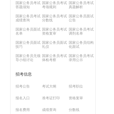
国家公务员考试
国家公务员考试
国家公务员考试
答题须知
考场规则
真题解析
国家公务员考试
国家公务员考试
国家公务员面试
成绩查询
分数线
公告
国家公务员面试
国家公务员考试
国家公务员考试
名单
资格复审
调剂名单
国家公务员面试
国家公务员面试
国家公务员结构
技巧
礼仪
化面试
国家公务员无领
国家公务员考试
国家公务员考试
导小组讨论
体检考察
录用公示
招考信息
招考公告
考试大纲
招考职位
报名入口
准考证打印
资格复审
报名费用
成绩查询
分数线