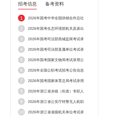
招考信息
备考资料
1
2026年国考中华全国供销合作总社
2
2026年国考生态环境部机关及派出
3
2026年国考司法部燕城监狱考试录
4
2026年国考司法部直属单位考试录
5
2026年国考国家文物局考试录用公
6
2026年全国公职考试招考公告信息
7
2026年国考国家体育总局考试录用
8
2026年浙江省乡镇（街道）专职人
9
2026年浙江省公安厅特警无人机职
10
2026年浙江省省级机关单位考试录