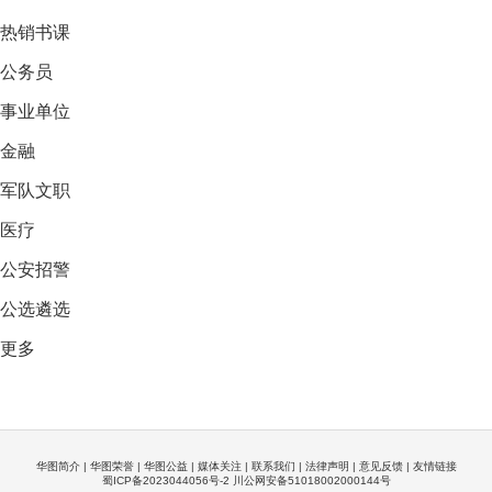
热销
书课
公务员
事业单位
金融
军队文职
医疗
公安招警
公选遴选
更多
华图简介
|
华图荣誉
|
华图公益
|
媒体关注
|
联系我们
|
法律声明
|
意见反馈
|
友情链接
蜀ICP备2023044056号-2 川公网安备51018002000144号