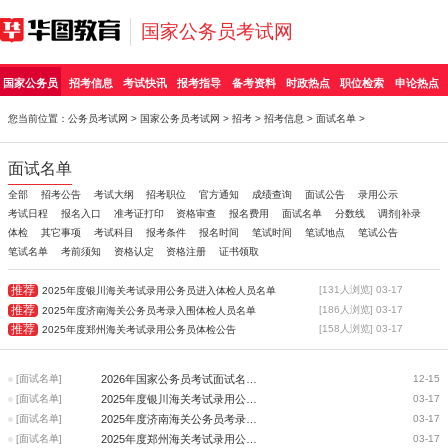
国家公务员考试网
国家公务员
招考信息
考试快讯
报考指导
备考资料
时政热点
职位检索
申论热点
您当前位置：
公务员考试网
>
国家公务员考试网
>
招考
>
招考信息
>
面试名单
>
面试名单
全部
招考公告
考试大纲
招考职位
官方通知
成绩查询
面试公告
录用公示
考试日程
报名入口
准考证打印
资格审查
报名费用
面试名单
分数线
调剂|补录
体检
其它事项
考试科目
报考条件
报名时间
笔试时间
笔试地点
笔试公告
笔试名单
考前须知
资格认定
资格注册
证书领取
推荐
[131人浏览] 03-17
2025年度银川海关考试录用公务员进入体检人员名单
推荐
[186人浏览] 03-17
2025年度济南海关公务员考录入围体检人员名单
推荐
[158人浏览] 03-17
2025年度郑州海关考试录用公务员体检公告
[面试名单]
2026年国家公务员考试面试名单（未发布）
12-15
[面试名单]
2025年度银川海关考试录用公务员进入体检人员名单
03-17
[面试名单]
2025年度济南海关公务员考录入围体检人员名单
03-17
[面试名单]
2025年度郑州海关考试录用公务员体检公告
03-17