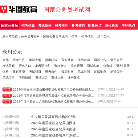
国家公务员考试网
国家公务员
招考信息
考试快讯
报考指导
备考资料
时政热点
职位检索
申论热点
您当前位置：
公务员考试网
>
国家公务员考试网
>
招考
>
招考信息
>
录用公示
>
录用公示
全部
招考公告
考试大纲
招考职位
官方通知
成绩查询
面试公告
录用公示
考试日程
报名入口
准考证打印
资格审查
报名费用
面试名单
分数线
调剂|补录
体检
其它事项
考试科目
报考条件
报名时间
笔试时间
笔试地点
笔试公告
笔试名单
考前须知
资格认定
资格注册
证书领取
推荐
[200人浏览] 07-18
2024中国民主同盟山东省委员会补充录用公务员拟录用人员公示
推荐
[153人浏览] 06-27
2024年度国家移民管理局直属机构拟补充录用公务员公示公告
推荐
[99人浏览] 06-27
2024年度内蒙古出入境边防检查总站拟补充录用公务员公示公告
[录用公示]
中央机关及其直属机构2026年度考试录用公务员—公示
10-14
[录用公示]
2025年度国家税务总局山西省税务局拟补充录用公务员公示公告（第二批）
07-18
[录用公示]
2025年度国家税务总局河南省税务局拟补充录用公务员公示公告（第二批）
07-18
[录用公示]
2025年度国家税务总局广东省税务局拟补充录用公务员公示公告（第二批）
07-18