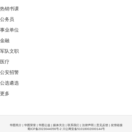
热销
书课
公务员
事业单位
金融
军队文职
医疗
公安招警
公选遴选
更多
华图简介
|
华图荣誉
|
华图公益
|
媒体关注
|
联系我们
|
法律声明
|
意见反馈
|
友情链接
蜀ICP备2023044056号-2 川公网安备51018002000144号