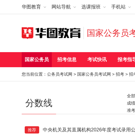
华图教育
网站导航
选课报班
手机站
国家公务员
国家公务员
招考信息
考试快讯
报考指
您当前位置：
公务员考试网
>
国家公务员考试网
>
招考
>
招
全
分数线
成
准
调剂
报
中央机关及其直属机构2026年度考试录用
推荐
考