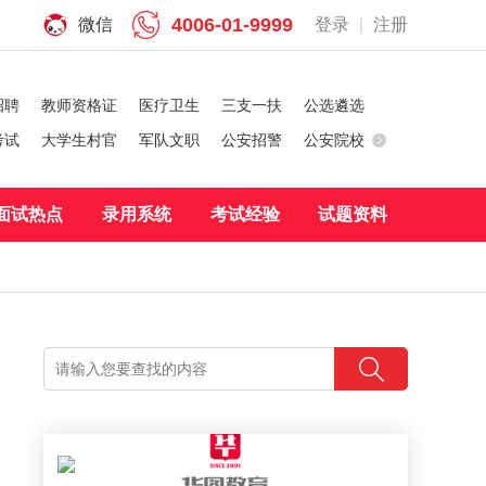
4006-01-9999
微信
登录
|
注册
招聘
教师资格证
医疗卫生
三支一扶
公选遴选
考试
大学生村官
军队文职
公安招警
公安院校
面试热点
录用系统
考试经验
试题资料