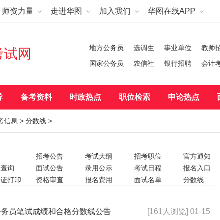
师资力量
走进华图
加入我们
华图在线APP
地方公务员
选调生
事业单位
教师
考试网
国家公务员
农信社
银行招聘
会计
导
备考资料
时政热点
职位检索
申论热点
考信息
>
分数线
>
部
招考公告
考试大纲
招考职位
官方通知
绩查询
面试公告
录用公示
考试日程
报名入口
考证打印
资格审查
报名费用
面试名单
分数线
|补录
体检
其它事项
考试科目
报考条件
名时间
笔试时间
笔试地点
笔试公告
笔试名单
公务员笔试成绩和合格分数线公告
[161人浏览] 01-15
前须知
资格认定
资格注册
证书领取