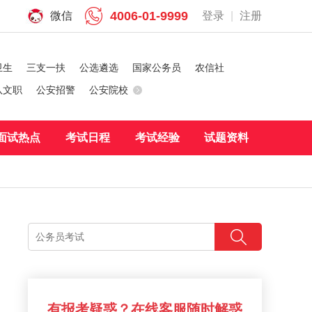
4006-01-9999
微信
登录
|
注册
卫生
三支一扶
公选遴选
国家公务员
农信社
队文职
公安招警
公安院校
面试热点
考试日程
考试经验
试题资料
有报考疑惑？在线客服随时解惑