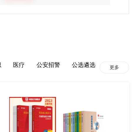
职
医疗
公安招警
公选遴选
更多