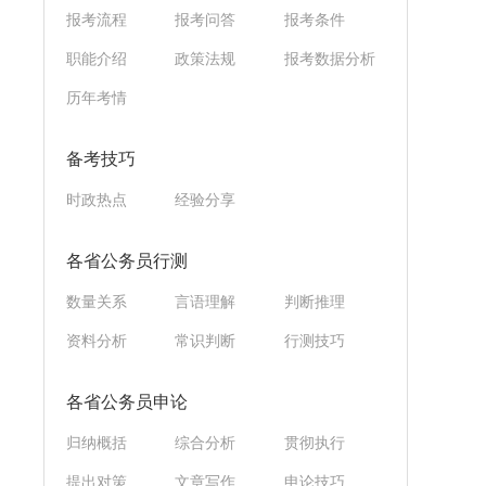
报考流程
报考问答
报考条件
职能介绍
政策法规
报考数据分析
历年考情
备考技巧
时政热点
经验分享
各省公务员行测
数量关系
言语理解
判断推理
资料分析
常识判断
行测技巧
各省公务员申论
归纳概括
综合分析
贯彻执行
提出对策
文章写作
申论技巧