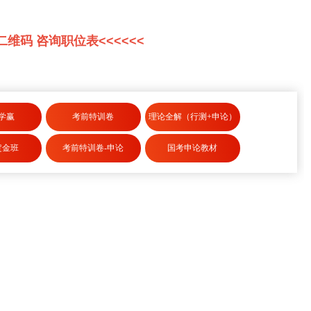
击二维码 咨询职位表<<<<<<
学赢
考前特训卷
理论全解（行测+申论）
定金班
考前特训卷-申论
国考申论教材