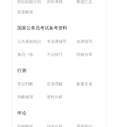
职位职能介绍
历年考情
数据汇总
政策解读
国家公务员考试备考资料
公共基础知识
专业课辅导
名师指导
每日一练
方法技巧
经验分享
行测
常识判断
言语理解
数量关系
判断推理
资料分析
申论
归纳概括
综合分析
贯彻执行