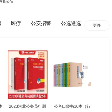
4名公告
职
医疗
公安招警
公选遴选
更多
本
2023河北公务员行测
公考口袋书10本（行