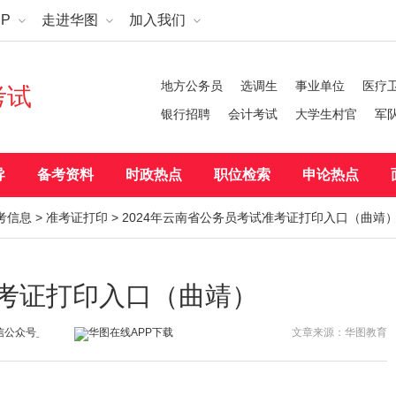
P
走进华图
加入我们
地方公务员
选调生
事业单位
医疗
考试
银行招聘
会计考试
大学生村官
军
导
备考资料
时政热点
职位检索
申论热点
考信息
>
准考证打印
> 2024年云南省公务员考试准考证打印入口（曲靖
准考证打印入口（曲靖）
文章来源：华图教育