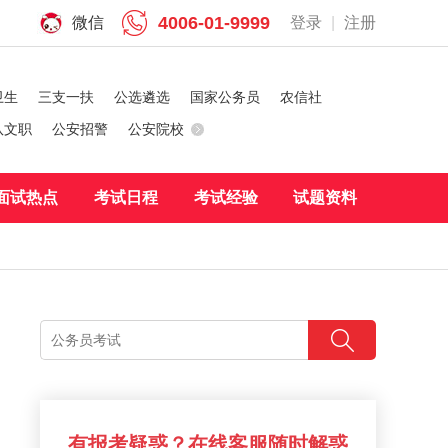
4006-01-9999
微信
登录
|
注册
卫生
三支一扶
公选遴选
国家公务员
农信社
队文职
公安招警
公安院校
面试热点
考试日程
考试经验
试题资料
）
有报考疑惑？在线客服随时解惑