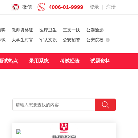
4006-01-9999
微信
登录
|
注册
招聘
教师资格证
医疗卫生
三支一扶
公选遴选
考试
大学生村官
军队文职
公安招警
公安院校
面试热点
录用系统
考试经验
试题资料