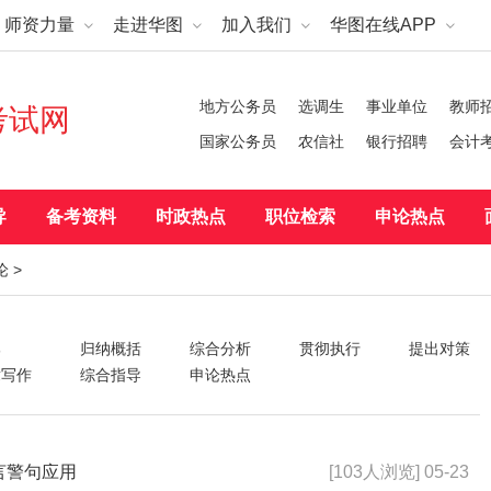
师资力量
走进华图
加入我们
华图在线APP
地方公务员
选调生
事业单位
教师
考试网
国家公务员
农信社
银行招聘
会计
导
备考资料
时政热点
职位检索
申论热点
论
>
部
归纳概括
综合分析
贯彻执行
提出对策
章写作
综合指导
申论热点
言警句应用
[103人浏览] 05-23