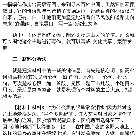
一幅幅佳作走出高墙深闺，来到寻常百姓中间，虽然它的容颜
依旧，它的价值却早已跨越了市场定位，带给百姓的不仅仅是
自豪，还有自信，让他们更加坚定地沿着自己民族的道路走向
未来”的理解，自拟题目，写一篇议论性文章。
题干中主体是围绕文物，阐述文物走出去的价值。那么就
可以围绕这个主题进行写作。就可以写成“文化共享，繁荣发
展”。
二、材料分析法
就是把握材料中的一些关键信息。首先是核心词，如高档
词和高频词;其次是核心句，如:首句、尾句、中心句、排比
句。再次是核心段，如：首段、尾段、题干出处段、小题目未
用段。最后是篇章整合，就是梳理每个材料的主旨大意，找到
相关信息。
【材料】材料8：“为什么我的眼里常含泪水?因为我对这
片土地爱得深沉。”半个多世纪前，诗人艾青对国家之情作了
最生动的诠释。因乡情而渴望归来，因机遇而选择留下，
因“落地归根”而获得更多幸福……在中国广袤的乡野大地上，
这样的归乡故事还在继续上演。通过发挥地缘、人缘、血缘优