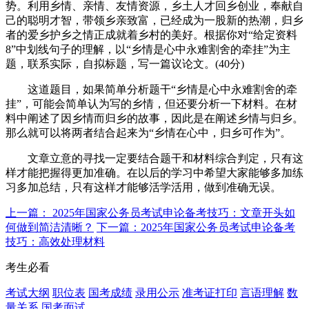
势。利用乡情、亲情、友情资源，乡土人才回乡创业，奉献自
己的聪明才智，带领乡亲致富，已经成为一股新的热潮，归乡
者的爱乡护乡之情正成就着乡村的美好。根据你对“给定资料
8”中划线句子的理解，以“乡情是心中永难割舍的牵挂”为主
题，联系实际，自拟标题，写一篇议论文。(40分)
这道题目，如果简单分析题干“乡情是心中永难割舍的牵
挂”，可能会简单认为写的乡情，但还要分析一下材料。在材
料中阐述了因乡情而归乡的故事，因此是在阐述乡情与归乡。
那么就可以将两者结合起来为“乡情在心中，归乡可作为”。
文章立意的寻找一定要结合题干和材料综合判定，只有这
样才能把握得更加准确。在以后的学习中希望大家能够多加练
习多加总结，只有这样才能够活学活用，做到准确无误。
上一篇： 2025年国家公务员考试申论备考技巧：文章开头如
何做到简洁清晰？
下一篇：2025年国家公务员考试申论备考
技巧：高效处理材料
考生必看
考试大纲
职位表
国考成绩
录用公示
准考证打印
言语理解
数
量关系
国考面试