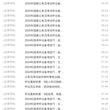
[文章写作]
2025年国家公务员考试申论备考技巧：开头简洁清晰
05-23
[文章写作]
2025年国家公务员考试申论备考技巧：摸清材料逻辑
05-23
[文章写作]
2025年国家公务员考试申论备考技巧：结尾画龙点睛
05-23
[文章写作]
2025年国家公务员考试申论备考技巧：立意确定技巧
05-23
[文章写作]
2025年国家公务员考试申论备考技巧：写好逻辑论证
05-23
[文章写作]
2025年国家公务员考试申论备考技巧：努力写好结尾
05-23
[文章写作]
2025年国家公务员考试申论备考技巧：调动挖掘素材
05-23
[文章写作]
2024年国考申论备考技巧：应用文写作
11-08
[文章写作]
2024年国考申论备考技巧：如何审清大作文题干？
09-22
[文章写作]
2024年国考申论备考技巧：如何审清大作文题干？
08-10
[文章写作]
2024年国考申论备考技巧：文章写作中心论点的注意事项
07-20
[文章写作]
2024年国考申论备考技巧：文章写作中题干给定题目如何确立中心论点
07-20
[文章写作]
2024年国考申论备考技巧：公文写作之方案类题型你会吗？
07-20
[文章写作]
2024年国考申论备考技巧：考“报告”该写啥
07-20
[文章写作]
公务员考试如何将时事热点融合到申论写作中去？
07-19
[文章写作]
申论素材积累：5组人民日报精选文章结尾，get！
07-06
[文章写作]
申论范文评析：坚持推动传统产业转型升级
07-06
[文章写作]
申论素材积累：5组实用、高级词汇积累，get！
07-05
[文章写作]
2024年国考申论备考技巧：构造主体联系
06-28
[文章写作]
2024年国考申论备考技巧：文章写作-关于双减政策
06-28
[文章写作]
2024年国考申论备考技巧：快速解题技巧——应用文闪电输出
05-15