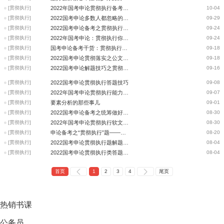
[贯彻执行]
2022年国考申论贯彻执行备考：解题技巧
10-04
[贯彻执行]
2022国考申论多数人都忽略的审题细节：以贯彻执行题为例
09-29
[贯彻执行]
2022国考申论备考之贯彻执行题的破题之道
09-24
[贯彻执行]
2022年国考申论：贯彻执行你真的能拿分吗?
09-24
[贯彻执行]
国考申论备考干货：贯彻执行题工作方案
09-18
[贯彻执行]
2022国考申论贯彻落实之公文写作
09-18
[贯彻执行]
2022国考申论解题技巧之贯彻执行
09-16
[贯彻执行]
2022国考申论贯彻执行答题技巧
09-08
[贯彻执行]
2022年国考申论贯彻执行能力之“难点突破“
09-07
[贯彻执行]
要素分析的那些事儿
09-01
[贯彻执行]
2022国考申论备考之统筹做好古村落的保护与利用
08-30
[贯彻执行]
2022年国考申论贯彻执行软文之通知与通知书的区别
08-30
[贯彻执行]
申论备考之“贯彻执行”题——戴着镣铐跳舞
08-20
[贯彻执行]
2022国考申论贯彻执行题解题分析
08-04
[贯彻执行]
2022国考申论贯彻执行类答题技巧之要求
08-04
首页
1
2
3
4
尾页
热销
书课
公务员