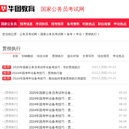
国家公务员考试网
国家公务员
招考信息
考试快讯
报考指导
备考资料
时政热点
职位检索
申论热点
您当前位置：
公务员考试网
>
国家公务员考试网
>
备考
>
申论
>
贯彻执行
>
贯彻执行
全部
归纳概括
综合分析
贯彻执行
提出对策
文章写作
综合指导
申论热点
推荐
[193人浏览] 05-23
2025年国家公务员考试申论备考技巧：学好贯彻执行
推荐
[222人浏览] 03-10
2024年国考申论备考技巧：贯彻执行篇
推荐
[534人浏览] 03-10
2024年国考申论备考技巧：教你如何掌握贯彻执行类题型
[贯彻执行]
2025年国家公务员考试申论备考技巧：学好贯彻执行
05-23
[贯彻执行]
2024年国考申论备考技巧：贯彻执行能力之标题知多少？
08-10
[贯彻执行]
2024年国考申论备考技巧：贯彻执行题的破题之道
08-10
[贯彻执行]
2024年国考申论备考技巧：贯彻执行你真的能拿分吗?
08-10
[贯彻执行]
2024年国考申论备考技巧：申论多数人都忽略的审题细节-以贯彻执行题为例
07-20
[贯彻执行]
2024年国考申论备考技巧：贯彻执行题之谋篇布局
06-28
[贯彻执行]
2024年国考申论备考技巧：贯彻执行题的“三个明确”
06-28