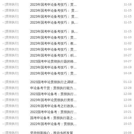
[贯彻执行]
2023年国考申论备考技巧：贯彻执行能力如何考察？
11-18
[贯彻执行]
2023年国考申论备考技巧： 贯彻执行能力“难点突破”
11-15
[贯彻执行]
2023年国考申论备考技巧： 贯彻执行之解决问题
11-15
[贯彻执行]
2023年国考申论备考技巧： 执行类题目答题技巧之要求
11-15
[贯彻执行]
2023年国考申论备考技巧： 执行类答题技巧之题干
11-15
[贯彻执行]
2023年国考申论备考技巧：贯彻执行篇
11-10
[贯彻执行]
2023年国考申论备考技巧：教你如何掌握贯彻执行类题型
11-02
[贯彻执行]
2023年国考申论备考技巧：贯彻执行类题型需要注意的细节
11-02
[贯彻执行]
2023年国考申论备考技巧：积累全攻略
10-27
[贯彻执行]
2023国考申论贯彻执行题的格式和语言风格
10-27
[贯彻执行]
2023年国考申论备考技巧：学会贯彻执行
10-19
[贯彻执行]
2023年国考申论备考技巧：贯彻执行能力之讲话稿
10-18
[贯彻执行]
2023国考申论贯彻执行之调研报告的答题技巧
01-13
[贯彻执行]
申论备考干货：贯彻执行能力，如何准确理解作答意图
12-28
[贯彻执行]
2023国考申论备考：贯彻执行类如何审题
12-08
[贯彻执行]
2023年国考申论贯彻执行类答题技巧
12-06
[贯彻执行]
2022年国考申论备考之行政执法类问题解读
11-18
[贯彻执行]
2022国考申论备考：贯彻执行类题目的规律性
10-21
[贯彻执行]
国考申论备考：贯彻执行题之谋篇布局
10-18
[贯彻执行]
2022年国考申论备考：贯彻执行题的“三个明确”
10-15
[贯彻执行]
坚持创新核心，推动乡村发展
10-08