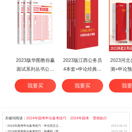
2023版华图教你赢
2023版江西公务员
2023河
面试系列丛书公务
4本套+申论经典范
测+申论预
员面试华图专家详
文50篇+行测高频考
本
我要买
我要买
我
解1000题（3本
点 6本
套）
关键词阅读：
2024年国考申论备考技巧
2024年国考
贯彻执行
2024年国考申论备考技巧：申论范文之科学和人文让世界大放异彩
2023.08.10
2024年国考申论备考技巧：热播剧《觉醒年代》金句积累
2023.08.10