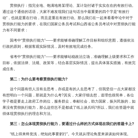
贯彻执行：指完全地、饱满地将某理论、某计划付诸于实实在在的有效行动。
通过这个通俗的话语，大家不难发现我们这句话当中最重要的四个字是“有效行
动”，也就是重在行动，而且是重在有效行动。那么我们在一起来看看申论中对于
贯彻执行能力的要求，在我们国家公务员考试和山西省公务员考试中对贯彻执行能
力有不同要求：
国考中“贯彻执行能力”——要求能够准确理解工作目标和组织意图，遵循依法
行政的原则，根据客观实际情况，及时有效地完成任务。
省考中“贯彻执行能力”——要求能够站稳政治立场，准确理解上级要求和工作
目标，依据法律、法规、政策等，结合基层实际情况，提出具体落实措施，有效完
成任务。
第二：为什么要考察贯彻执行能力?
这个问题有些人没有去思考，亦或是有的人去思考了，但我坚信一点大家都没
有想明白一个问题，那就是为什么考?其实，大家仔细去想，道理也很简单，各位
学子都是要走上政府工作岗位，服务群众，奉献社会，助力国家，振兴民族的，如
果没有贯彻执行能力，那么这些岂不是都成了纸上谈兵吗?所以，我们在答题中就
得体现贯彻执行的理念和方法。
第三：怎么体现贯彻执行能力，要通过什么样的方式体现在我们的答题卡上?
“纸上得来终觉浅，绝知此事要躬行”。今天就从理论角度来谈谈如何体现。