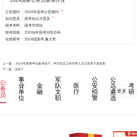
公告预约
|
2024年国考公告预约
知识普及
|
国考知识大普及
国考资料
|
国考空间站
报考指南
|
2024g年国考问答百科
在线模考
|
2024战国考 赢大奖
上一篇：
2024年国考申论备考技巧：申论范文之科学和人文让世界大放异彩
下一篇：没有了
事
军
公
公
公
业
金
队
医
安
选
考
务
单
融
文
疗
招
遴
研
更多
员
位
职
警
选