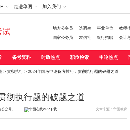
P
走进华图
加入我们
地方公务员
选调生
事业单位
教师
考试
国家公务员
农信社
银行招聘
会计
导
备考资料
时政热点
职位检索
申论热点
论
>
贯彻执行
> 2024年国考申论备考技巧：贯彻执行题的破题之道
：贯彻执行题的破题之道
文章来源：华图教育