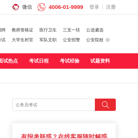
4006-01-9999
微信
登录
|
注册
招聘
教师资格证
医疗卫生
三支一扶
公选遴选
考试
大学生村官
军队文职
公安招警
公安院校
面试热点
考试日程
考试经验
试题资料
有报考疑惑？在线客服随时解惑